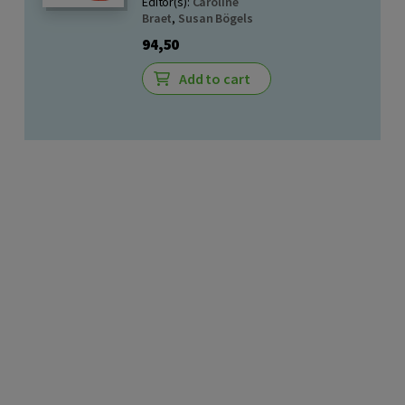
Editor(s):
Caroline
Braet
,
Susan Bögels
94,50
Add to cart