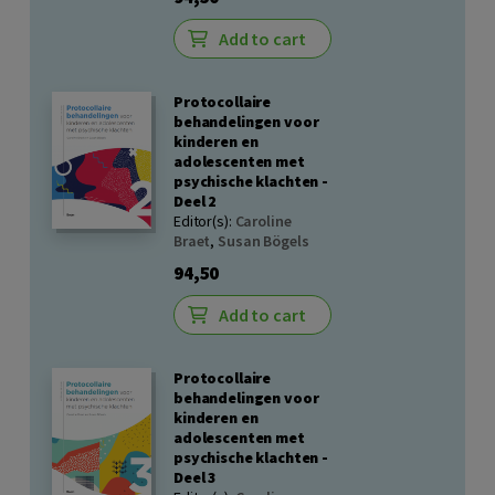
Add to cart
Protocollaire
behandelingen voor
kinderen en
adolescenten met
psychische klachten -
Deel 2
Editor(s):
Caroline
Braet
,
Susan Bögels
94,50
Add to cart
Protocollaire
behandelingen voor
kinderen en
adolescenten met
psychische klachten -
Deel 3