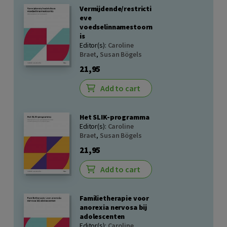
Vermijdende/restricti
eve
voedselinnamestoorn
is
Editor(s):
Caroline
Braet
,
Susan Bögels
21,95
Add to cart
Het SLIK-programma
Editor(s):
Caroline
Braet
,
Susan Bögels
21,95
Add to cart
Familietherapie voor
anorexia nervosa bij
adolescenten
Editor(s):
Caroline