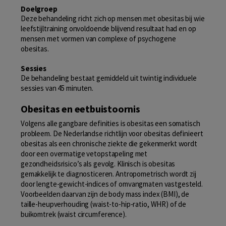
Doelgroep
Deze behandeling richt zich op mensen met obesitas bij wie
leefstijltraining onvoldoende blijvend resultaat had en op
mensen met vormen van complexe of psychogene
obesitas.
Sessies
De behandeling bestaat gemiddeld uit twintig individuele
sessies van 45 minuten.
Obesitas en eetbuistoornis
Volgens alle gangbare definities is obesitas een somatisch
probleem. De Nederlandse richtlijn voor obesitas definieert
obesitas als een chronische ziekte die gekenmerkt wordt
door een overmatige vetopstapeling met
gezondheidsrisico’s als gevolg. Klinisch is obesitas
gemakkelijk te diagnosticeren. Antropometrisch wordt zij
door lengte-gewicht-indices of omvangmaten vastgesteld.
Voorbeelden daarvan zijn de body mass index (BMI), de
taille-heupverhouding (waist-to-hip-ratio, WHR) of de
buikomtrek (waist circumference).