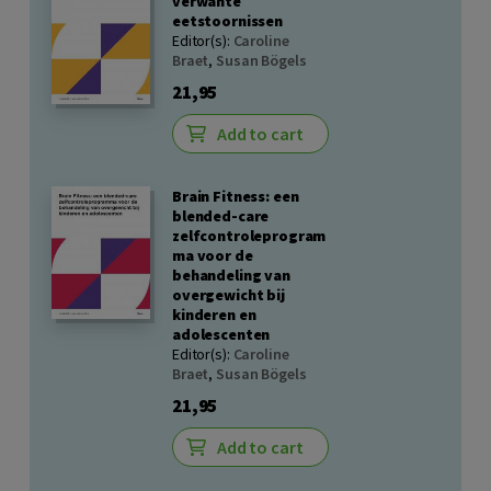
verwante
eetstoornissen
Editor(s):
Caroline
Braet
,
Susan Bögels
21,95
Add to cart
Brain Fitness: een
blended-care
zelfcontroleprogram
ma voor de
behandeling van
overgewicht bij
kinderen en
adolescenten
Editor(s):
Caroline
Braet
,
Susan Bögels
21,95
Add to cart