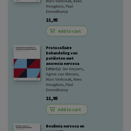
Marc Verbraak
,
Kees
Hoogduin
,
Paul
Emmelkamp
21,95
Add to cart
Protocollaire
behandeling van
patiënten met
anorexia nervosa
Editor(s):
Ger Keijsers
,
Agnes van Minnen
,
Marc Verbraak
,
Kees
Hoogduin
,
Paul
Emmelkamp
21,95
Add to cart
Boulimia nervosa en