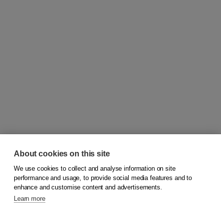
About cookies on this site
We use cookies to collect and analyse information on site
© 2026
Koninklijke Boom uitgevers
performance and usage, to provide social media features and to
enhance and customise content and advertisements.
Learn more
Customer service