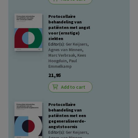
Protocollaire
behandeling van
patiënten met angst
voor (ernstige)
ziekten
Editor(s):
Ger Keijsers
,
Agnes van Minnen
,
Marc Verbraak
,
Kees
Hoogduin
,
Paul
Emmelkamp
21,95
Add to cart
Protocollaire
behandeling van
patiënten met een
gegeneraliseerde-
angststoornis
Editor(s):
Ger Keijsers
,
Agnes van Minnen
,