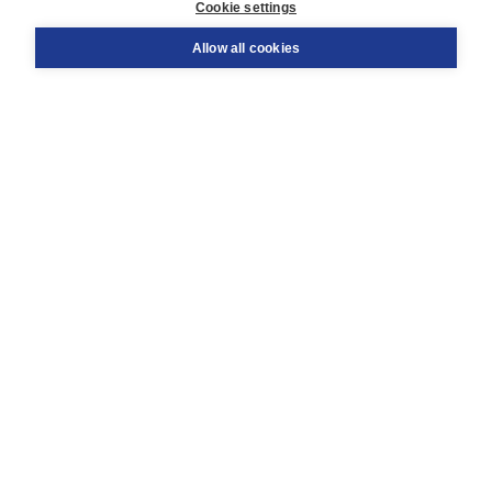
Cookie settings
Support
Order
Allow all cookies
Returns
Teacher service
Contact
About Boom NT2
About us
Partners
Customized advice
Free shipping within NL above € 20
Shopping secure with Thuiswinkelwaarborg
Terms and Conditions (for consumers)
Terms and Conditions (for businesses)
Promotional terms
Cookies