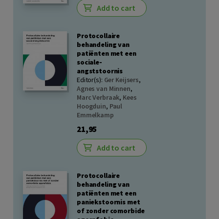
Add to cart
Protocollaire
behandeling van
patiënten met een
sociale-
angststoornis
Editor(s):
Ger Keijsers
,
Agnes van Minnen
,
Marc Verbraak
,
Kees
Hoogduin
,
Paul
Emmelkamp
21,95
Add to cart
Protocollaire
behandeling van
patiënten met een
paniekstoornis met
of zonder comorbide