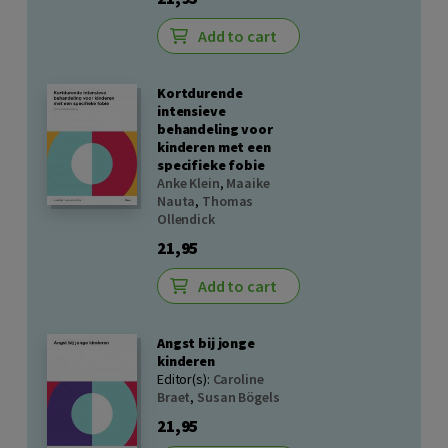
Add to cart
Kortdurende
intensieve
behandeling voor
kinderen met een
specifieke fobie
Anke Klein
,
Maaike
Nauta
,
Thomas
Ollendick
21,95
Add to cart
Angst bij jonge
kinderen
Editor(s):
Caroline
Braet
,
Susan Bögels
21,95