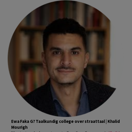
Ewa Faka G? Taalkundig college over straattaal | Khalid
Mourigh