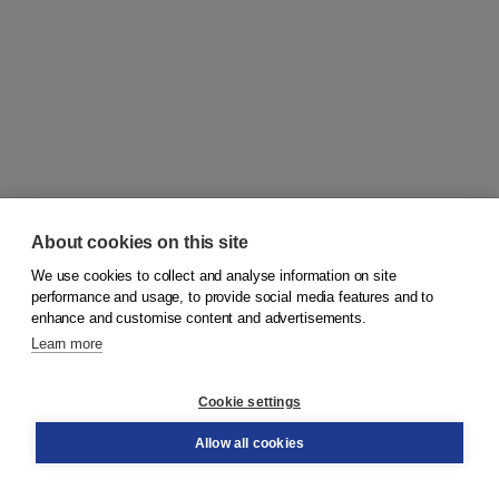
About cookies on this site
We use cookies to collect and analyse information on site
© 2026
Koninklijke Boom uitgevers
performance and usage, to provide social media features and to
enhance and customise content and advertisements.
Learn more
Customer service
Cookie settings
Support
Order
Allow all cookies
Returns
Teacher service
Contact