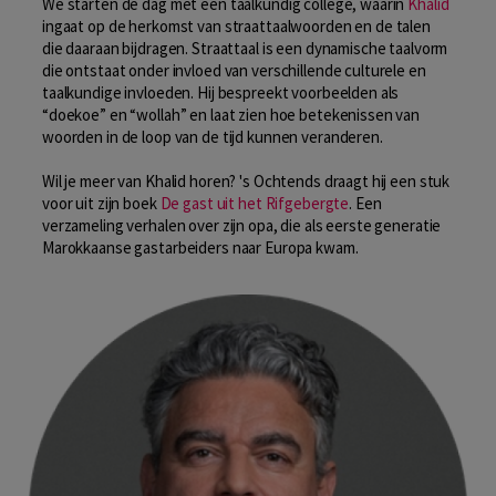
We starten de dag met een taalkundig college, waarin
Khalid
ingaat op de herkomst van straattaalwoorden en de talen
die daaraan bijdragen. Straattaal is een dynamische taalvorm
die ontstaat onder invloed van verschillende culturele en
taalkundige invloeden. Hij bespreekt voorbeelden als
“doekoe” en “wollah” en laat zien hoe betekenissen van
woorden in de loop van de tijd kunnen veranderen.
Wil je meer van Khalid horen? 's Ochtends draagt hij een stuk
voor uit zijn boek
De gast uit het Rifgebergte
. Een
verzameling verhalen over zijn opa, die als eerste generatie
Marokkaanse gastarbeiders naar Europa kwam.