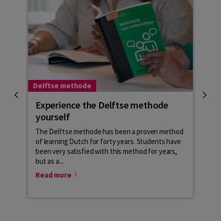
Delftse methode
Learn
Experience the Delftse methode
Hoe
yourself
Veel 
lesme
The Delftse methode has been a proven method
cursi
of learning Dutch for forty years. Students have
NT2-l
been very satisfied with this method for years,
but as a...
Rea
Read more