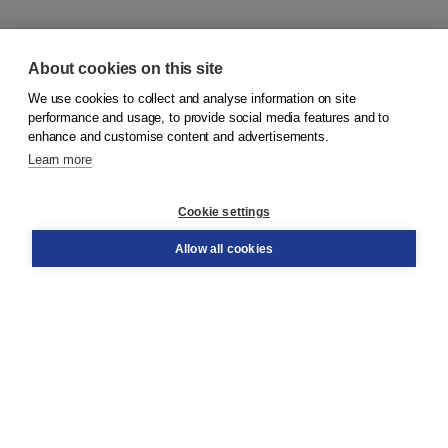
About cookies on this site
We use cookies to collect and analyse information on site
© 2026
Koninklijke Boom uitgevers
performance and usage, to provide social media features and to
enhance and customise content and advertisements.
Learn more
Customer service
Cookie settings
Support
Order
Allow all cookies
Returns
Teacher service
Contact
About Boom NT2
About us
Partners
Customized advice