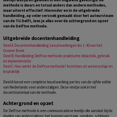
methode is dwars en totaal anders dan andere methodes,
maar uiterst effectief. Hieronder en in de uitgebreide
handleiding, op veler verzoek gemaakt door het auteursteam
van de TU Delft, lees je alles over de achtergrond en opzet
van de Delftse methode.
Uitgebreide docentenhandleiding
Deel A Docentenhandleiding Lesuitwerkingen les 1-42 van het
Groene Boek
Deel B Handleiding Delftse methode: praktische didactiek, gebruik
en implementatie
Deel C Hoe werkt de Delftse methode? Inzichten uit wetenschap en
lespraktijk
Deel A bevat een complete lesuitwerking per les van de vijfde editie
van Nederlands voor anderstaligen. Deze vind je ook in het
docentmateriaal van de methode.
Achtergrond en opzet
De Delftse methode is een communicatieve leerlijn die aansluit bij de
doelen van anderstaligen: het kunnen verstaan, spreken, schrijven