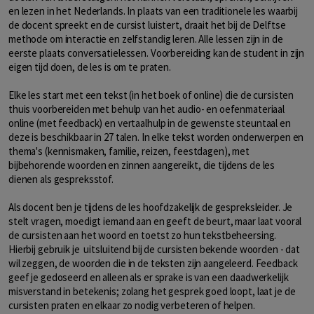
en lezen in het Nederlands. In plaats van een traditionele les waarbij
de docent spreekt en de cursist luistert, draait het bij de Delftse
methode om interactie en zelfstandig leren. Alle lessen zijn in de
eerste plaats conversatielessen. Voorbereiding kan de student in zijn
eigen tijd doen, de les is om te praten.
Elke les start met een tekst (in het boek of online) die de cursisten
thuis voorbereiden met behulp van het audio- en oefenmateriaal
online (met feedback) en vertaalhulp in de gewenste steuntaal en
deze is beschikbaar in 27 talen. In elke tekst worden onderwerpen en
thema's (kennismaken, familie, reizen, feestdagen), met
bijbehorende woorden en zinnen aangereikt, die tijdens de les
dienen als gespreksstof.
Als docent ben je tijdens de les hoofdzakelijk de gespreksleider. Je
stelt vragen, moedigt iemand aan en geeft de beurt, maar laat vooral
de cursisten aan het woord en toetst zo hun tekstbeheersing.
Hierbij gebruik je uitsluitend bij de cursisten bekende woorden - dat
wil zeggen, de woorden die in de teksten zijn aangeleerd. Feedback
geef je gedoseerd en alleen als er sprake is van een daadwerkelijk
misverstand in betekenis; zolang het gesprek goed loopt, laat je de
cursisten praten en elkaar zo nodig verbeteren of helpen.