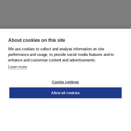
About cookies on this site
We use cookies to collect and analyse information on site
© 2026
Koninklijke Boom uitgevers
performance and usage, to provide social media features and to
enhance and customise content and advertisements.
Learn more
Customer service
Cookie settings
Support
Order
Allow all cookies
Returns
Teacher service
Contact
About Boom NT2
About us