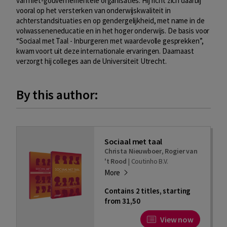
van niet-gouvernementele organisaties. Hij richt zich daarbij
vooral op het versterken van onderwijskwaliteit in
achterstandsituaties en op gendergelijkheid, met name in de
volwasseneneducatie en in het hoger onderwijs. De basis voor
“Sociaal met Taal - Inburgeren met waardevolle gesprekken”,
kwam voort uit deze internationale ervaringen. Daarnaast
verzorgt hij colleges aan de Universiteit Utrecht.
By this author:
Sociaal met taal
Christa Nieuwboer
,
Rogier van
't Rood
|
Coutinho B.V.
More
Contains 2 titles, starting
from 31,50
View now