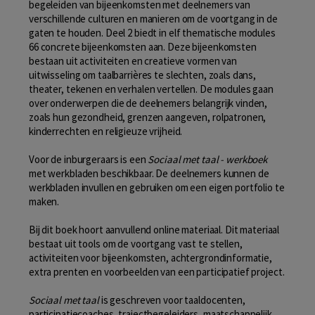
begeleiden van bijeenkomsten met deelnemers van
verschillende culturen en manieren om de voortgang in de
gaten te houden. Deel 2 biedt in elf thematische modules
66 concrete bijeenkomsten aan. Deze bijeenkomsten
bestaan uit activiteiten en creatieve vormen van
uitwisseling om taalbarrières te slechten, zoals dans,
theater, tekenen en verhalen vertellen. De modules gaan
over onderwerpen die de deelnemers belangrijk vinden,
zoals hun gezondheid, grenzen aangeven, rolpatronen,
kinderrechten en religieuze vrijheid.
Voor de inburgeraars is een
Sociaal met taal - werkboek
met werkbladen beschikbaar. De deelnemers kunnen de
werkbladen invullen en gebruiken om een eigen portfolio te
maken.
Bij dit boek hoort aanvullend online materiaal. Dit materiaal
bestaat uit tools om de voortgang vast te stellen,
activiteiten voor bijeenkomsten, achtergrondinformatie,
extra prenten en voorbeelden van een participatief project.
Sociaal met taal
is geschreven voor taaldocenten,
participatiecoaches, trajectbegeleiders, maatschappelijk