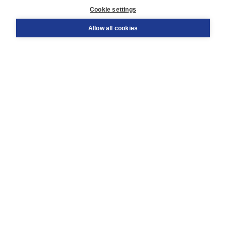
Customer service
Cookie settings
Support
Order
Allow all cookies
Returns
Teacher service
Contact
About Boom NT2
About us
Partners
Customized advice
Free shipping within NL above € 20
Shopping secure with Thuiswinkelwaarborg
Terms and Conditions (for consumers)
Terms and Conditions (for businesses)
Promotional terms