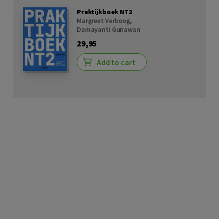
Praktijkboek NT2
Margreet Verboog
,
Damayanti Gunawan
29,95
Add to cart