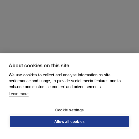
About cookies on this site
We use cookies to collect and analyse information on site
© 2026
Koninklijke Boom uitgevers
performance and usage, to provide social media features and to
enhance and customise content and advertisements.
Learn more
Customer service
Cookie settings
Support
Order
Allow all cookies
Returns
Teacher service
Contact