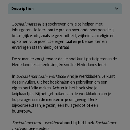
Description
Sociaal met taal
is geschreven om je te helpen met
inburgeren. Je leert om te praten over onderwerpen die jij
belangrijk vindt, zoals je gezondheid, vrijheid van religie en
opkomen voor jezelf. Je eigen taal en je behoeften en
ervaringen staan hierbij centraal.
Deze manier zorgt ervoor dat je snel kunt participeren in de
Nederlandse samenleving én sneller Nederlands leert.
In
Sociaal met taal – werkboek
vind je werkbladen. Je kunt
deze invullen, uit het boek halen en gebruiken om een
eigen portfolio maken. Achter in het boek vind je
knipkaartjes. Bij het gebruiken van de werkbladen kun je
hulp vragen aan de mensen in je omgeving. Denk
bijvoorbeeld aan je gezin, een huisgenoot of een
buurvrouw.
Sociaal met taal – werkboek
hoort bij het boek
Sociaal met
taal
voor begeleiders.