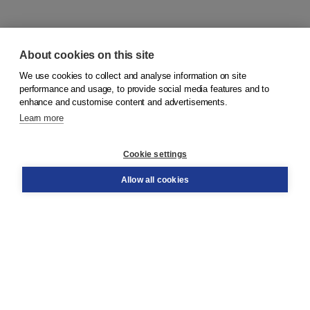
About cookies on this site
We use cookies to collect and analyse information on site
© 2026
Koninklijke Boom uitgevers
performance and usage, to provide social media features and to
enhance and customise content and advertisements.
Learn more
Customer service
Cookie settings
Support
Order
Allow all cookies
Returns
Teacher service
Contact
About Boom NT2
About us
Partners
Customized advice