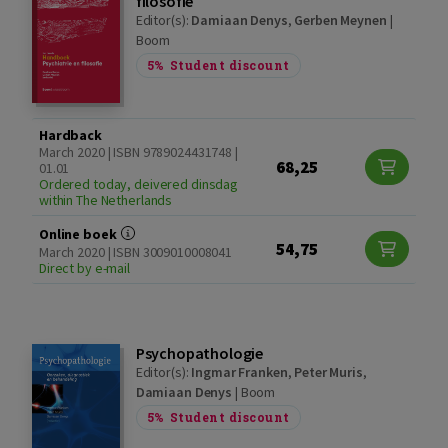
filosofie
Editor(s):
Damiaan Denys
,
Gerben Meynen
|
Boom
5%
Student discount
Hardback
March 2020 | ISBN 9789024431748 |
68,25
01.01
Ordered today, deivered dinsdag
within The Netherlands
Online boek
54,75
March 2020 | ISBN 3009010008041
Direct by e-mail
Psychopathologie
Editor(s):
Ingmar Franken
,
Peter Muris
,
Damiaan Denys
|
Boom
5%
Student discount