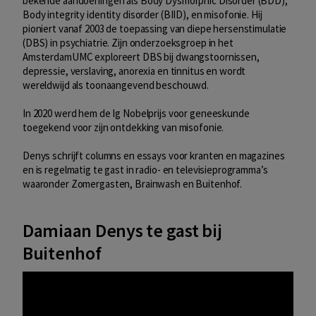
bekende aandoeningen als Body Dysmorphic Disorder (BDD),
Body integrity identity disorder (BIID), en misofonie. Hij
pioniert vanaf 2003 de toepassing van diepe hersenstimulatie
(DBS) in psychiatrie. Zijn onderzoeksgroep in het
AmsterdamUMC exploreert DBS bij dwangstoornissen,
depressie, verslaving, anorexia en tinnitus en wordt
wereldwijd als toonaangevend beschouwd.
In 2020 werd hem de Ig Nobelprijs voor geneeskunde
toegekend voor zijn ontdekking van misofonie.
Denys schrijft columns en essays voor kranten en magazines
en is regelmatig te gast in radio- en televisieprogramma’s
waaronder Zomergasten, Brainwash en Buitenhof.
Damiaan Denys te gast bij
Buitenhof