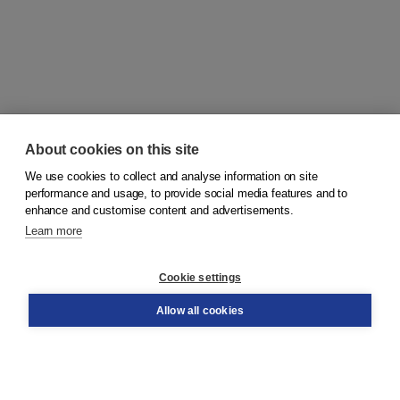
About cookies on this site
We use cookies to collect and analyse information on site
© 2026
Koninklijke Boom uitgevers
performance and usage, to provide social media features and to
enhance and customise content and advertisements.
Learn more
Customer service
Cookie settings
Support
Order
Allow all cookies
Returns
Teacher service
Contact