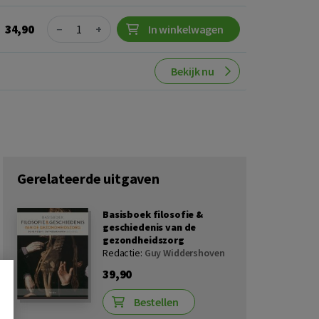
Quantity
34,90
−
+
In winkelwagen
Bekijk nu
Gerelateerde uitgaven
Basisboek filosofie &
geschiedenis van de
gezondheidszorg
Redactie:
Guy Widdershoven
39,90
Bestellen