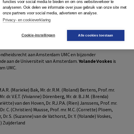
functies voor social media te bieden en om ons websiteverkeer te
 benadering
analyseren. Ook delen we informatie over jouw gebruik van onze site met
 samen. Daarom biedt dit boek een geïntegreerde
onze partners voor social media, adverteren en analyse.
den door zowel een ethici als juristen. De theorie wordt
Privacy- en cookieverklaring
orbeelden. Dit basisboek is onmisbaar voor studenten en
Cookie-instellingen
Alle cookies toestaan
zondheidsrecht aan Amsterdam UMC en bijzonder
de aan de Universiteit van Amsterdam.
Yolande Voskes
is
dam UMC.
 M.A.R. (Marieke) Bak, Mr. dr. R.M. (Roland) Bertens, Prof. mr.
. dr. V.E.T. (Vivianne) Dörenberg, Mr. dr. B.J.M. (Brenda)
Mariëtte) van den Hoven, Dr. R.J.P.A. (Rien) Janssens, Prof. mr.
Dr. C. (Christien) Muusse, Prof. mr. M.C. (Corrette) Ploem,
 Dr. S. (Suzanne) van de Vathorst, Dr. Y. (Yolande) Voskes,
l) Zuijderland