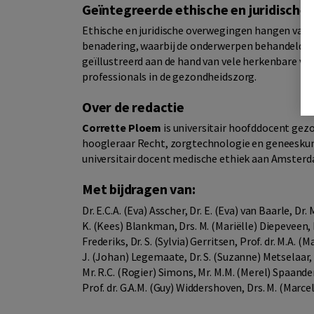
Geïntegreerde ethische en juridische
Ethische en juridische overwegingen hangen vaak
benadering, waarbij de onderwerpen behandeld wor
geïllustreerd aan de hand van vele herkenbare vo
professionals in de gezondheidszorg.
Over de redactie
Corrette Ploem
is universitair hoofddocent ge
hoogleraar Recht, zorgtechnologie en geneeskun
universitair docent medische ethiek aan Amster
Met bijdragen van:
Dr. E.C.A. (Eva) Asscher, Dr. E. (Eva) van Baarle, Dr.
K. (Kees) Blankman, Drs. M. (Mariëlle) Diepeveen, Mr
Frederiks, Dr. S. (Sylvia) Gerritsen, Prof. dr. M.A. (
J. (Johan) Legemaate, Dr. S. (Suzanne) Metselaar, 
Mr. R.C. (Rogier) Simons, Mr. M.M. (Merel) Spaander,
Prof. dr. G.A.M. (Guy) Widdershoven, Drs. M. (Marce