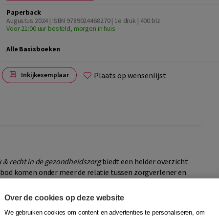
Paperback
Augustus 2024 | ISBN 9789024468270 | 1e druk
| 400 blz.
Voor 21:00 uur besteld, morgen in huis
Alle Basisboeken
Plaats op wensenlijst
Inkijkexemplaar
k & recht in de gezondheidszorg
biedt een helder overzicht
n bod komen onder meer de relatie tussen zorgverlener en
van het leven, verplichte zorg in de psychiatrie,
e en -transplantatie, medisch-wetenschappelijk onderzoek
Over de cookies op deze website
We gebruiken cookies om content en advertenties te personaliseren, om