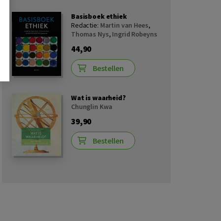
Basisboek ethiek
Redactie:
Martin van Hees
,
Thomas Nys
,
Ingrid Robeyns
44,90
Bestellen
Wat is waarheid?
Chunglin Kwa
39,90
Bestellen