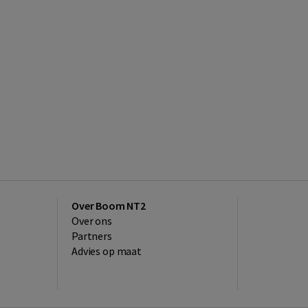
Over Boom NT2
Over ons
Partners
Advies op maat