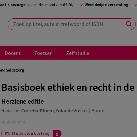
Gratis bezorgd
binnen Nederland vanaf € 20,-
Wereldwijde verzending
Zoek op titel, auteur, trefwoord of ISBN
Docent
Toetsen
Zelfstudie
zondheidszorg
Basisboek ethiek en recht in d
Herziene editie
Redactie:
Corrette Ploem
,
Yolande Voskes
|
Boom
5% Studentenkorting