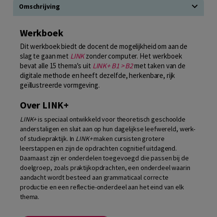
Omschrijving
Werkboek
Dit werkboek biedt de docent de mogelijkheid om aan de
slag te gaan met
LINK
zonder computer. Het werkboek
bevat alle 15 thema's uit
LINK+ B1 > B2
met taken van de
digitale methode en heeft dezelfde, herkenbare, rijk
geïllustreerde vormgeving.
Over LINK+
LINK+
is speciaal ontwikkeld voor theoretisch geschoolde
anderstaligen en sluit aan op hun dagelijkse leefwereld, werk-
of studiepraktijk. In
LINK+
maken cursisten grotere
leerstappen en zijn de opdrachten cognitief uitdagend.
Daarnaast zijn er onderdelen toegevoegd die passen bij de
doelgroep, zoals praktijkopdrachten, een onderdeel waarin
aandacht wordt besteed aan grammaticaal correcte
productie en een reflectie-onderdeel aan het eind van elk
thema.