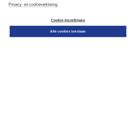
Privacy- en cookieverklaring
Klantenservice
Cookie-instellingen
Support
Bestellen
Alle cookies toestaan
​Retourneren
Docentenservice
Contact
Over Boom NT2
Over ons
Partners
Advies op maat
Gratis verzending in NL vanaf € 20,-.
Veilig winkelen met Thuiswinkelwaarborg
Algemene voorwaarden