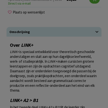
Direct via e-mail
Plaats op wensenlijst
Omschrijving
Over
LINK+
LINK+
is speciaal ontwikkeld voor theoretisch geschoolde
anderstaligen en sluit aan op hun dagelijkse leefwereld,
werk- of studiepraktijk. In
LINK+
maken cursisten grotere
leerstappen en zijn de opdrachten cognitief uitdagend.
Daarnaast zijn er onderdelen toegevoegd die passen bij de
doelgroep, zoals praktijkopdrachten, een onderdeel waarin
aandacht wordt besteed aan grammaticaal correcte
productie en een reflectie-onderdeel aan het eind van elk
thema.
LINK+ A2 > B1
In het tweede deel
LINK+ A2 > B1
tilt de leerder zijn