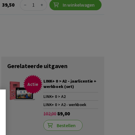
Quantity
39,50
−
+
In winkelwagen
Gerelateerde uitgaven
LINK+ 0 > A2 - jaarlicentie +
Actie
werkboek (set)
LINK+ 0 > A2
LINK+ 0 > A2 - werkboek
89,00
102,00
Bestellen