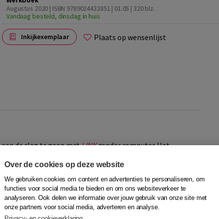
Werkboek
Augustus 2020 | ISBN 9789024432851 | 01.05
| 320 blz.
Vandaag besteld, dinsdag in huis
Plaats op wensenlijst
Inkijkexemplaar
 aan de slag te gaan met
LINK
zonder computer. Het
t taken van de digitale methode en heeft dezelfde,
Over de cookies op deze website
We gebruiken cookies om content en advertenties te personaliseren, om
functies voor social media te bieden en om ons websiteverkeer te
analyseren. Ook delen we informatie over jouw gebruik van onze site met
 anderstaligen en sluit aan op hun dagelijkse leefwereld, werk- of
onze partners voor social media, adverteren en analyse.
pen en zijn de opdrachten cognitief uitdagend. Daarnaast zijn er
Privacy- en cookieverklaring