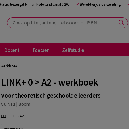
Gratis bezorgd
binnen Nederland vanaf € 20,-
Wereldwijde verzending
Zoek op titel, auteur, trefwoord of ISBN
Docent
Toetsen
Zelfstudie
- werkboek
LINK+ 0 > A2 - werkboek
Voor theoretisch geschoolde leerders
VU NT2
|
Boom