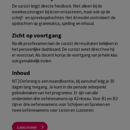
De cursist krijgt directe feedback. Niet alleen bij de
meerkeuzevragen bij lezen en luisteren, maar ook op de
schrijf- en spreekopdrachten. Het AI-model controleert de
opdrachten op grammatica, spelling en inhoud.
Zicht op voortgang
Na elk proefexamen kan de cursist de resultaten bekijken in
het persoonlijke dashboard. De cursist weet direct hoe hij
er voorstaat. Als docent kun je de voortgang van je hele klas
ook gemakkelijk inzien.
Inhoud
NT2 Oefening is een maandlicentie, bij aanschaf krijg je 30
dagen lang toegang. Je kunt in die periode onbeperkt
gebruikmaken van het programma. Er zijn van alle
onderdelen drie oefenexamens op A2 niveau. Voor B1 en B2
zijn er drie oefenexamens voor Schrijven en Spreken en
twee oefenexamens voor Lezen en Luisteren.
Lees meer