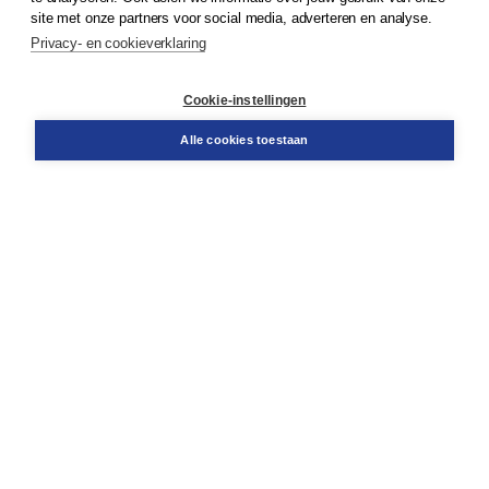
site met onze partners voor social media, adverteren en analyse.
Privacy- en cookieverklaring
Klantenservice
Cookie-instellingen
Support
Bestellen
Alle cookies toestaan
​Retourneren
Docentenservice
Contact
Over Boom NT2
Over ons
Partners
Advies op maat
Gratis verzending in NL vanaf € 20,-.
Veilig winkelen met Thuiswinkelwaarborg