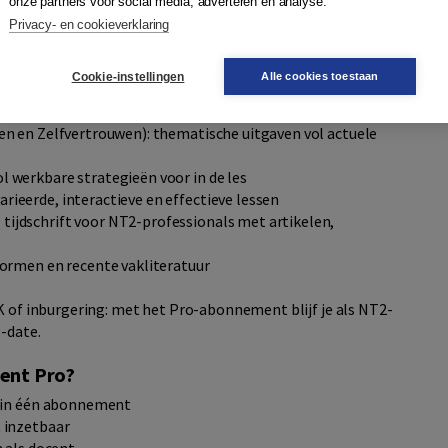
onze partners voor social media, adverteren en analyse.
een krachtige combinatie van praktische tools en
Privacy- en cookieverklaring
bt om lessen efficiënt voor te bereiden en jezelf als docent
Cookie-instellingen
Alle cookies toestaan
len en Zelfvertrouwen): thematische uitgaven vol actuele
l werkbare strategieën voor in de les
rieerde, interactieve en effectieve lessen
tijdschrift voor NT2-professionals met artikelen,
vormen en recente vakliteratuur
SK of inburgering: met het Pro-abonnement blijf je als NT2-
o-date.
ent Pro?
ad in één abonnement
t inzetbaar