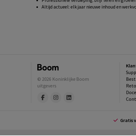
Professionele verdieping: blijf leren en groeie
Altijd actueel: elk jaar nieuwe inhoud en werk
Klan
Supp
© 2026
Koninklijke Boom
Best
uitgevers
​Ret
Doce
Cont
Gratis 