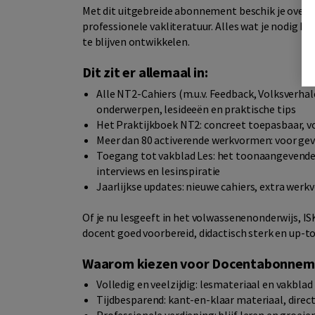
Met dit uitgebreide abonnement beschik je over 
professionele vakliteratuur. Alles wat je nodig he
te blijven ontwikkelen.
Dit zit er allemaal in:
Alle NT2-Cahiers (m.u.v. Feedback, Volksverha
onderwerpen, lesideeën en praktische tips
Het Praktijkboek NT2: concreet toepasbaar, vo
Meer dan 80 activerende werkvormen: voor geva
Toegang tot vakblad Les: het toonaangevende 
interviews en lesinspiratie
Jaarlijkse updates: nieuwe cahiers, extra werk
Of je nu lesgeeft in het volwassenenonderwijs, I
docent goed voorbereid, didactisch sterk en up-t
Waarom kiezen voor Docentabonnem
Volledig en veelzijdig: lesmateriaal en vakbl
Tijdbesparend: kant-en-klaar materiaal, direc