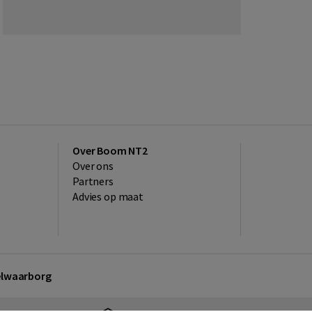
Over Boom NT2
Over ons
Partners
Advies op maat
kelwaarborg