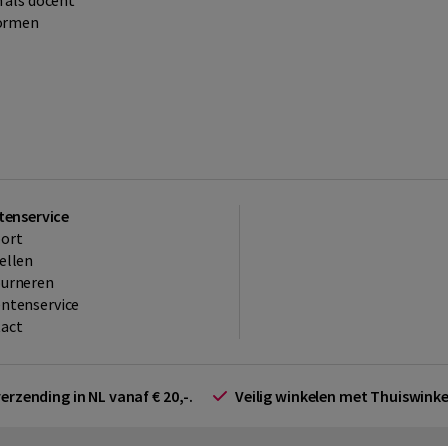
n als docent
vormen
tenservice
ort
ellen
ourneren
ntenservice
act
verzending in NL vanaf € 20,-.
Veilig winkelen met Thuiswin