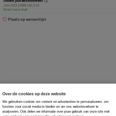
Online jaarabonnement
Juni 2023 | ISBN 181/110
Direct via e-mail
Plaats op wensenlijst
Over de cookies op deze website
nten die vooruit willen
We gebruiken cookies om content en advertenties te personaliseren, om
l je niet alleen praktisch materiaal, maar ook verdieping,
functies voor social media te bieden en om ons websiteverkeer te
Docentabonnement Pro dé totaaloplossing voor jou.
analyseren. Ook delen we informatie over jouw gebruik van onze site met