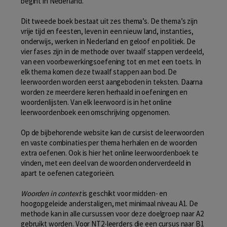
begint in Nederland.
Dit tweede boek bestaat uit zes thema’s. De thema’s zijn
vrije tijd en feesten, leven in een nieuw land, instanties,
onderwijs, werken in Nederland en geloof en politiek. De
vier fases zijn in de methode over twaalf stappen verdeeld,
van een voorbewerkingsoefening tot en met een toets. In
elk thema komen deze twaalf stappen aan bod. De
leerwoorden worden eerst aangeboden in teksten. Daarna
worden ze meerdere keren herhaald in oefeningen en
woordenlijsten. Van elk leerwoord is in het online
leerwoordenboek een omschrijving opgenomen.
Op de bijbehorende website kan de cursist de leerwoorden
en vaste combinaties per thema herhalen en de woorden
extra oefenen. Ook is hier het online leerwoordenboek te
vinden, met een deel van de woorden onderverdeeld in
apart te oefenen categorieën.
Woorden in context
is geschikt voor midden- en
hoogopgeleide anderstaligen, met minimaal niveau A1. De
methode kan in alle cursussen voor deze doelgroep naar A2
gebruikt worden. Voor NT2-leerders die een cursus naar B1