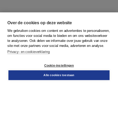
Over de cookies op deze website
We gebruiken cookies om content en advertenties te personaliseren,
om functies voor social media te bieden en om ons websiteverkeer
© 2026
Koninklijke Boom uitgevers
te analyseren. Ook delen we informatie over jouw gebruik van onze
site met onze partners voor social media, adverteren en analyse.
Privacy- en cookieverklaring
Klantenservice
Cookie-instellingen
Support
Bestellen
Alle cookies toestaan
​Retourneren
Docentenservice
Contact
Over Boom NT2
Over ons
Partners