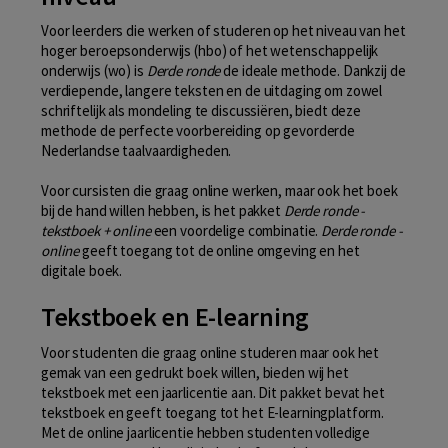
Voor leerders die werken of studeren op het niveau van het
hoger beroepsonderwijs (hbo) of het wetenschappelijk
onderwijs (wo) is
Derde ronde
de ideale methode. Dankzij de
verdiepende, langere teksten en de uitdaging om zowel
schriftelijk als mondeling te discussiëren, biedt deze
methode de perfecte voorbereiding op gevorderde
Nederlandse taalvaardigheden.
Voor cursisten die graag online werken, maar ook het boek
bij de hand willen hebben, is het pakket
Derde ronde -
tekstboek + online
een voordelige combinatie.
Derde ronde -
online
geeft toegang tot de online omgeving en het
digitale boek.
Tekstboek en E-learning
Voor studenten die graag online studeren maar ook het
gemak van een gedrukt boek willen, bieden wij het
tekstboek met een jaarlicentie aan. Dit pakket bevat het
tekstboek en geeft toegang tot het E-learningplatform.
Met de online jaarlicentie hebben studenten volledige