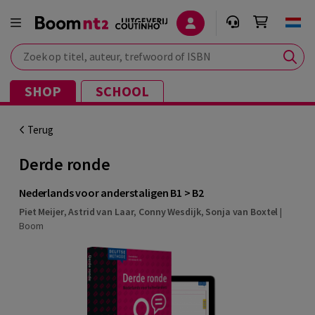
Zoek op titel, auteur, trefwoord of ISBN
SHOP
SCHOOL
Terug
Derde ronde
Nederlands voor anderstaligen B1 > B2
Piet Meijer
,
Astrid van Laar
,
Conny Wesdijk
,
Sonja van Boxtel
|
Boom