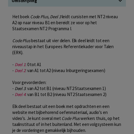
Omschrijving
Het boek
Code Plus, Deel 3
leidt cursisten met NT2 niveau
A2 op naar niveau B1 en bereidt ze voor op het
Staatsexamen NT2 Programma I.
Code Plus
bestaat uit vier delen. Elk deel leidt tot een
niveaustap in het Europees Referentiekader voor Talen
(ERK).
-
Deel 1
: 0 tot A1
-
Deel 2
: van A1 tot A2 (niveau Inburgeringsexamen)
Voor gevorderden:
-
Deel 3
: van A2 tot B1 (niveau NT2 Staatsexamen 1)
-
Deel 4
: van B1 tot B2 (niveau NT2 Staatsexamen 2)
Elk deel bestaat uit een boek met opdrachten en een
website met bijbehorend oefenmateriaal, audio’s en
video’s. Je kunt overal met
Code Plus
werken: thuis, op het
taalinstituut of in het buitenland. Met een volgsysteem kun
je de vorderingen gemakkelijk bijhouden.