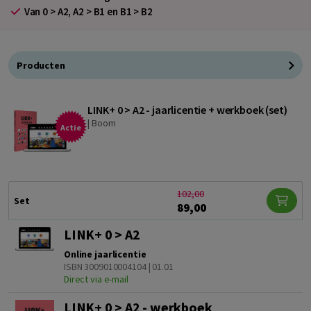
Van 0 > A2, A2 > B1 en B1 > B2
Producten
LINK+ 0 > A2 - jaarlicentie + werkboek (set)
|
Boom
Actie
102,00
Set
89,00
LINK+ 0 > A2
Online jaarlicentie
ISBN 3009010004104 | 01.01
Direct via e-mail
LINK+ 0 > A2 - werkboek