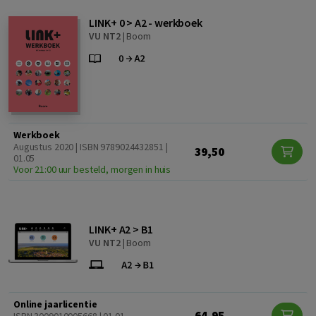
LINK+ 0 > A2 - werkboek
VU NT2
|
Boom
Werkboek
Augustus 2020 | ISBN 9789024432851 |
39,50
01.05
Voor 21:00 uur besteld, morgen in huis
LINK+ A2 > B1
VU NT2
|
Boom
Online jaarlicentie
64,95
ISBN 3009010005668 | 01.01