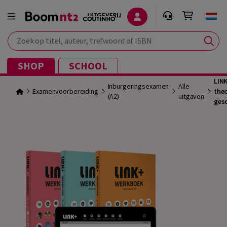
Zoek op titel, auteur, trefwoord of ISBN
SHOP
SCHOOL
LIN
Inburgeringsexamen
Alle
Examenvoorbereiding
theo
(A2)
uitgaven
ges