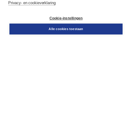
Privacy- en cookieverklaring
Klantenservice
Cookie-instellingen
Support
Bestellen
Alle cookies toestaan
​Retourneren
Docentenservice
Contact
Over Boom NT2
Over ons
Partners
Advies op maat
Gratis verzending in NL vanaf € 20,-.
Veilig winkelen met Thuiswinkelwaarborg
Algemene voorwaarden