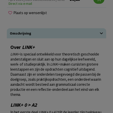
Direct via e-mail
Plaats op wensenlijst
Omschrijving
Over
LINK+
LINK+
is speciaal ontwikkeld voor theoretisch geschoolde
anderstaligen en sluit aan op hun dagelijkse leefwereld,
werk- of studiepraktijk. In
LINK+
maken cursisten grotere
leerstappen en zijn de opdrachten cognitief uitdagend.
Daarnaast zijn er onderdelen toegevoegd die passen bij de
doelgroep, zoals praktijkopdrachten, een onderdeel waarin
aandacht wordt besteed aan grammaticaal correcte
productie en een reflectie-onderdeel aan het eind van elk
thema.
LINK+ 0 > A2
In het eerste deel
LINK+ 0 > A2
tilt de leerder zijn taalniveau