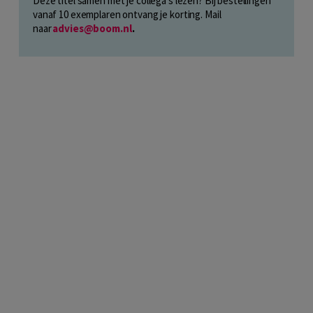
Deze titel samen met je collega's lezen? Bij bestellingen
vanaf 10 exemplaren ontvang je korting. Mail
naar
advies@boom.nl
.