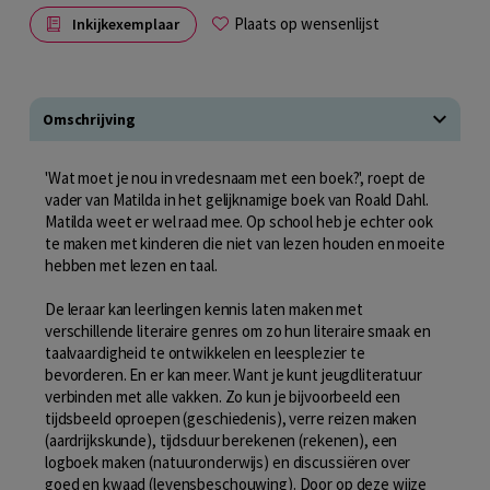
Plaats op wensenlijst
Inkijkexemplaar
Omschrijving
'Wat moet je nou in vredesnaam met een boek?', roept de
vader van Matilda in het gelijknamige boek van Roald Dahl.
Matilda weet er wel raad mee. Op school heb je echter ook
te maken met kinderen die niet van lezen houden en moeite
hebben met lezen en taal.
De leraar kan leerlingen kennis laten maken met
verschillende literaire genres om zo hun literaire smaak en
taalvaardigheid te ontwikkelen en leesplezier te
bevorderen. En er kan meer. Want je kunt jeugdliteratuur
verbinden met alle vakken. Zo kun je bijvoorbeeld een
tijdsbeeld oproepen (geschiedenis), verre reizen maken
(aardrijkskunde), tijdsduur berekenen (rekenen), een
logboek maken (natuuronderwijs) en discussiëren over
goed en kwaad (levensbeschouwing). Door op deze wijze