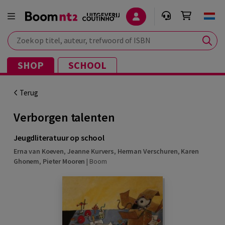
Zoek op titel, auteur, trefwoord of ISBN
SHOP
SCHOOL
Terug
Verborgen talenten
Jeugdliteratuur op school
Erna van Koeven
,
Jeanne Kurvers
,
Herman Verschuren
,
Karen
Ghonem
,
Pieter Mooren
|
Boom