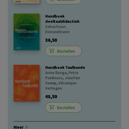
Handboek
doeltaaldidactiek
Sebastiaan
Dönszelmann
36,50
Bestellen
Handboek Taalkunde
Arina Banga
,
Petra
Poelmans
,
Josefien
Sweep
,
Véronique
Verhagen
48,50
Bestellen
Meer