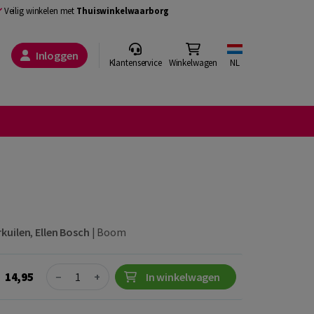
Veilig winkelen met
Thuiswinkelwaarborg
Inloggen
Klantenservice
Winkelwagen
NL
kuilen
,
Ellen Bosch
|
Boom
Quantity
14,95
−
+
In winkelwagen