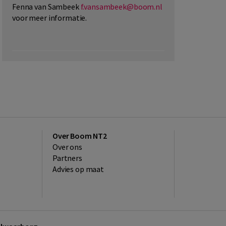
Fenna van Sambeek
f.vansambeek@boom.nl
voor meer informatie.
Over Boom NT2
Over ons
Partners
Advies op maat