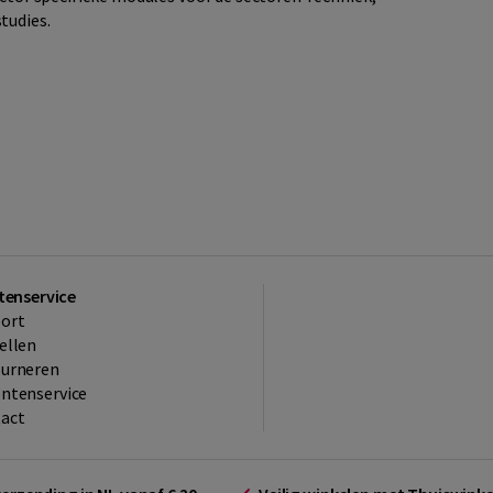
tudies.
tenservice
ort
ellen
ourneren
ntenservice
act