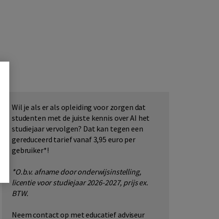
Wil je als er als opleiding voor zorgen dat
studenten met de juiste kennis over AI het
studiejaar vervolgen? Dat kan tegen een
gereduceerd tarief vanaf 3,95 euro per
gebruiker*!
*O.b.v. afname door onderwijsinstelling,
licentie voor studiejaar 2026-2027, prijs ex.
BTW.
Neem contact op met educatief adviseur