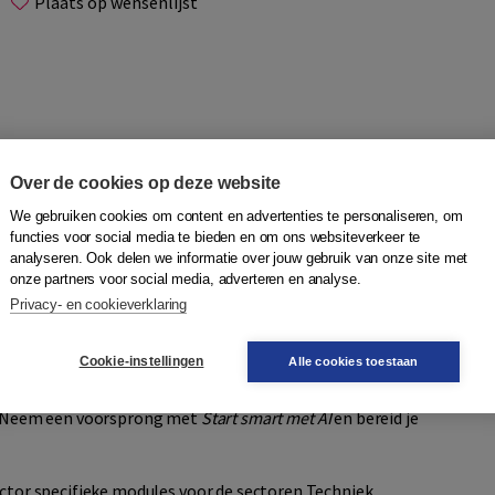
Plaats op wensenlijst
Over de cookies op deze website
We gebruiken cookies om content en advertenties te personaliseren, om
functies voor social media te bieden en om ons websiteverkeer te
analyseren. Ook delen we informatie over jouw gebruik van onze site met
onze partners voor social media, adverteren en analyse.
. Ook in het onderwijs wordt AI volop gebruikt. Dit levert
Privacy- en cookieverklaring
rgvuldig en effectief omgaan met AI?
Cookie-instellingen
Alle cookies toestaan
die zich op snelle, korte wijze willen voorbereiden op een
Leer accuraat en doelmatig met AI om gaan, door praktische
oe. Neem een voorsprong met
Start smart met AI
en bereid je
ector specifieke modules voor de sectoren Techniek,