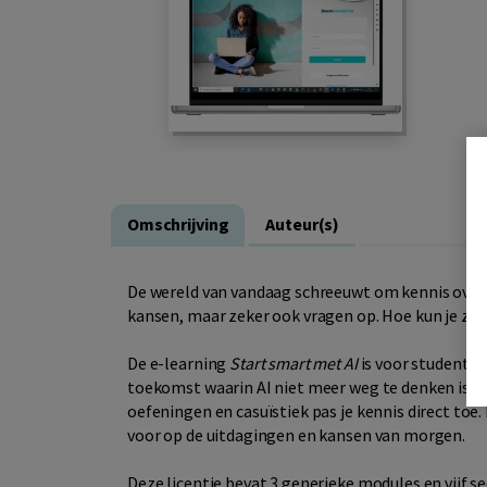
Omschrijving
Auteur(s)
De wereld van vandaag schreeuwt om kennis over AI
kansen, maar zeker ook vragen op. Hoe kun je zo
De e-learning
Start smart met AI
is voor studenten 
toekomst waarin AI niet meer weg te denken is. 
oefeningen en casuïstiek pas je kennis direct t
voor op de uitdagingen en kansen van morgen.
Deze licentie bevat 3 generieke modules en vijf s