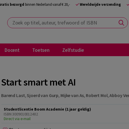
Gratis bezorgd
binnen Nederland vanaf € 20,-
Wereldwijde verzending
Zoek op titel, auteur, trefwoord of ISBN
Docent
Toetsen
Zelfstudie
Start smart met AI
Barend Last
,
Sjoerd van Gurp
,
Mijke van As
,
Robert Mol
,
Abboy Ver
Studentlicentie Boom Academie (1 jaar geldig)
ISBN 3009010012482
Direct via e-mail