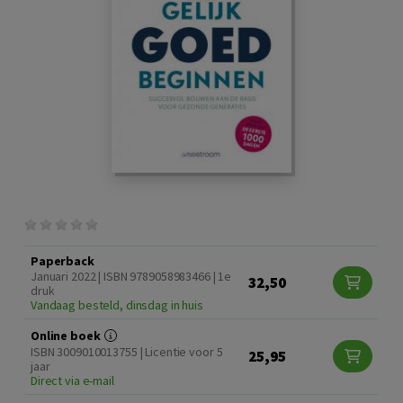
Paperback
Januari 2022 | ISBN 9789058983466 | 1e
32,50
druk
Vandaag besteld, dinsdag in huis
Online boek
ISBN 3009010013755 | Licentie voor 5
25,95
jaar
Direct via e-mail