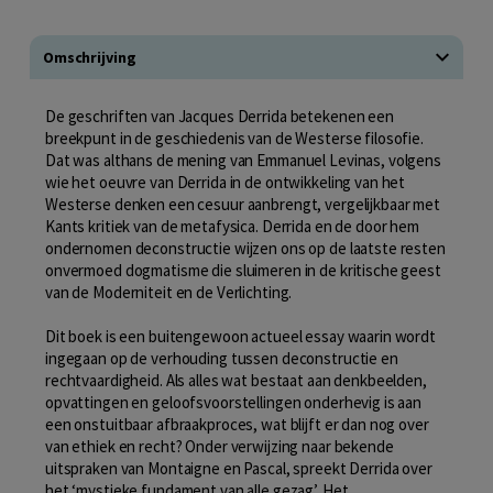
Omschrijving
De geschriften van Jacques Derrida betekenen een
breekpunt in de geschiedenis van de Westerse filosofie.
Dat was althans de mening van Emmanuel Levinas, volgens
wie het oeuvre van Derrida in de ontwikkeling van het
Westerse denken een cesuur aanbrengt, vergelijkbaar met
Kants kritiek van de metafysica. Derrida en de door hem
ondernomen deconstructie wijzen ons op de laatste resten
onvermoed dogmatisme die sluimeren in de kritische geest
van de Moderniteit en de Verlichting.
Dit boek is een buitengewoon actueel essay waarin wordt
ingegaan op de verhouding tussen deconstructie en
rechtvaardigheid. Als alles wat bestaat aan denkbeelden,
opvattingen en geloofsvoorstellingen onderhevig is aan
een onstuitbaar afbraakproces, wat blijft er dan nog over
van ethiek en recht? Onder verwijzing naar bekende
uitspraken van Montaigne en Pascal, spreekt Derrida over
het ‘mystieke fundament van alle gezag’. Het