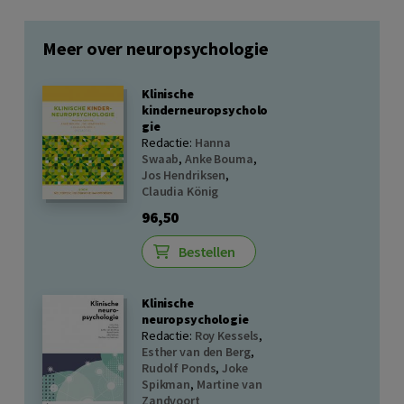
Meer over neuropsychologie
Klinische
kinderneuropsycholo
gie
Redactie:
Hanna
Swaab
,
Anke Bouma
,
Jos Hendriksen
,
Claudia König
96,50
Bestellen
Klinische
neuropsychologie
Redactie:
Roy Kessels
,
Esther van den Berg
,
Rudolf Ponds
,
Joke
Spikman
,
Martine van
Zandvoort