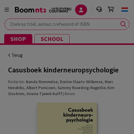
Zoek op titel, auteur, trefwoord of ISBN
SHOP
SCHOOL
Terug
Casusboek kinderneuropsychologie
Redactie:
Nanda Rommelse
,
Dorine Slaats-Willemse
,
Marc
Hendriks
,
Albert Ponsioen
,
Sammy Roording-Ragetlie
,
Kim
Oostrom
,
Ariane Tjeenk-Kalff
|
Boom