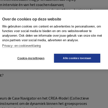
n intervisie én van het coachen daarvan;
 vooral in de voorbereidings- en de startfase – beginnende
Over de cookies op deze website
tale proces ook deugdelijk te begeleiden.
We gebruiken cookies om content en advertenties te personaliseren, om
ng
functies voor social media te bieden en om ons websiteverkeer te
analyseren. Ook delen we informatie over jouw gebruik van onze site met
 verdieping bij de vaardige begeleiding van gemotiveerde,
onze partners voor social media, adverteren en analyse.
s mogelijk. Het boek bevat overzichten, hand-outs,
Privacy- en cookieverklaring
ervisanten als coaches. Deze dienen als praktische
Cookie-instellingen
Alle cookies toestaan
de volgende hoofdvragen:
it?
uteurs de Case Navigator en het CREA-Model (Collectieve
een instrument om de dynamiek binnen het groepsproces