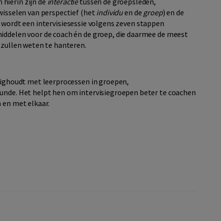
hierin zijn de
interactie
tussen de groepsleden,
wisselen van perspectief (het
individu
en de
groep
) en de
l wordt een intervisiesessie volgens zeven stappen
middelen voor de coach én de groep, die daarmee de meest
 zullen weten te hanteren.
zighoudt met leerprocessen in groepen,
kunde. Het helpt hen om intervisiegroepen beter te coachen
 en met elkaar.