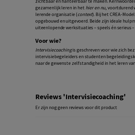
zichtbaar en hanteerbaar te maken. Kernwoorden 
gezamenlijk leren in het
hier en nu
, voortdurend 
lerende organisatie (
context
). Bij het CREA-Mode
opgebouwd en uitgevoerd. Beide zijn ideale hulp
uiteenlopende werksituaties – speels én serieus –
Voor wie?
Intervisiecoaching
is geschreven voor wie zich be
intervisiebegeleiders en studenten begeleidings
naar de gewenste zelfstandigheid in het leren van
Reviews 'Intervisiecoaching'
Er zijn nog geen reviews voor dit product