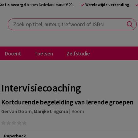
Gratis bezorgd
binnen Nederland vanaf € 20,-
Wereldwijde verzending
Zoek op titel, auteur, trefwoord of ISBN
Docent
Toetsen
Zelfstudie
Intervisiecoaching
Kortdurende begeleiding van lerende groepen
Ger van Doorn
,
Marijke Lingsma
|
Boom
Paperback