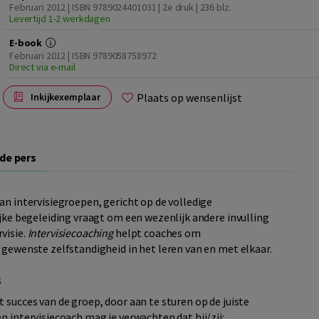
Februari 2012 | ISBN 9789024401031 | 2e druk
| 236 blz.
Levertijd 1-2 werkdagen
E-book
Februari 2012 | ISBN 9789058758972
Direct via e-mail
Plaats op wensenlijst
Inkijkexemplaar
 de pers
an intervisiegroepen, gericht op de volledige
ijke begeleiding vraagt om een wezenlijk andere invulling
visie.
Intervisiecoaching
helpt coaches om
 gewenste zelfstandigheid in het leren van en met elkaar.
s
 succes van de groep, door aan te sturen op de juiste
n intervisiecoach mag je verwachten dat hij/zij: