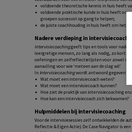
voldoende theoretische kennis in huis heeft va
voldoende praktische kunde in huis heeft om –
groepen succesvol op gang te helpen;
de juiste coachhouding in huis heeft om het to
Nadere verdieping in intervisiecoachi
Intervisiecoaching
geeft tips en tools voor nadere
leergretige mensen, zo lang als nodig, zo kort al
oefeningen en zelfreflectielijsten voor zowel int
aanvulling voor wie ‘meteen aan de slag wil’.
In
Intervisiecoaching
wordt antwoord gegeven op 
Wat moet een intervisiecoach weten?
Wat moet een intervisiecoach kunnen?
Hoe ziet de praktijk van intervisiecoaching eru
Hoe kan een intervisiecoach zich bekwamen?
Hulpmiddelen bij intervisiecoaching
Voor de intervisiesessies zelf ontwikkelden de a
Reflectie & Eigen Actie). De Case Navigator is 