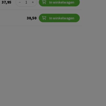
Quantity
37,95
−
+
In winkelwagen
30,50
In winkelwagen