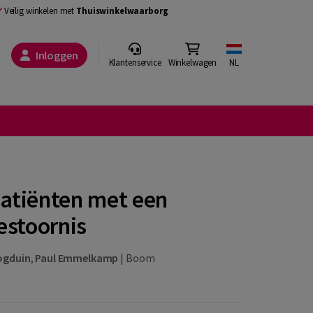
Veilig winkelen met
Thuiswinkelwaarborg
Inloggen
Klantenservice
Winkelwagen
NL
patiënten met een
estoornis
ogduin
,
Paul Emmelkamp
|
Boom