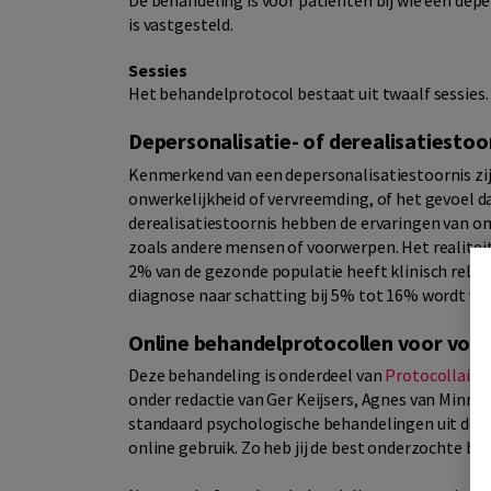
De behandeling is voor patiënten bij wie een depe
is vastgesteld.
Sessies
Het behandelprotocol bestaat uit twaalf sessies.
Depersonalisatie- of derealisatiestoo
Kenmerkend van een depersonalisatiestoornis zi
onwerkelijkheid of vervreemding, of het gevoel d
derealisatiestoornis hebben de ervaringen van o
zoals andere mensen of voorwerpen. Het realiteits
2% van de gezonde populatie heeft klinisch relev
diagnose naar schatting bij 5% tot 16% wordt va
Online behandelprotocollen voor vol
Deze behandeling is onderdeel van
Protocollaire
onder redactie van Ger Keijsers, Agnes van Minn
standaard psychologische behandelingen uit deze
online gebruik. Zo heb jij de best onderzochte be