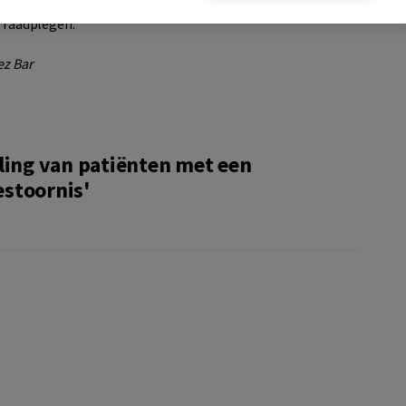
 activatiecode via de mail. Op
Boom Gezondheidszorg
e raadplegen.
ez Bar
ling van patiënten met een
estoornis'