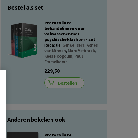
Bestel als set
Protocollaire
behandelingen voor
volwassenen met
psychische klachten - set
Redactie:
Ger Keijsers
,
Agnes
van Minnen
,
Marc Verbraak
,
Kees Hoogduin
,
Paul
Emmelkamp
229,50
Bestellen
Anderen bekeken ook
Protocollaire