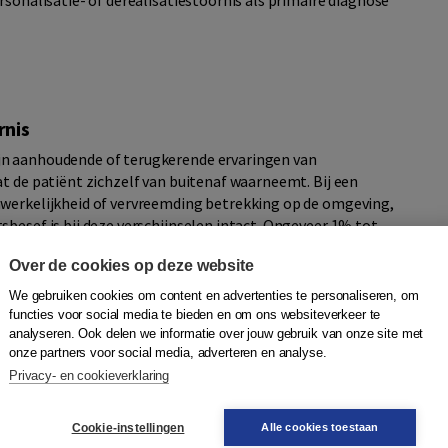
rsonalisatie- of derealisatiestoornis als primaire diagnose
rnis
jn aanhoudende of terugkerende ervaringen van
at de patiënt zichzelf van buitenaf waarneemt. Bij een
nwerkelijkheid of vervreemding betrekking op de omgeving,
besef is bij deze verschijnselen intact. Ongeveer 1% tot
ante symptomen, terwijl in de klinische populatie de
Over de cookies op deze website
stgesteld.
We gebruiken cookies om content en advertenties te personaliseren, om
wassenen
functies voor social media te bieden en om ons websiteverkeer te
analyseren. Ook delen we informatie over jouw gebruik van onze site met
 behandelingen voor volwassenen met psychische klachten
,
onze partners voor social media, adverteren en analyse.
en, Marc Verbraak, Kees Hoogduin en Paul Emmelkamp. De
Privacy- en cookieverklaring
 boeken zijn nu afzonderlijk beschikbaar gemaakt voor
handelingen voor volwassenen altijd bij de hand!
Cookie-instellingen
Alle cookies toestaan