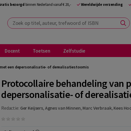
Gratis bezorgd
binnen Nederland vanaf € 20,-
Wereldwijde verzending
Zoek op titel, auteur, trefwoord of ISBN
Docent
Toetsen
Zelfstudie
met een depersonalisatie- of derealisatiestoornis
Protocollaire behandeling van 
depersonalisatie- of derealisati
Redactie:
Ger Keijsers
,
Agnes van Minnen
,
Marc Verbraak
,
Kees Ho