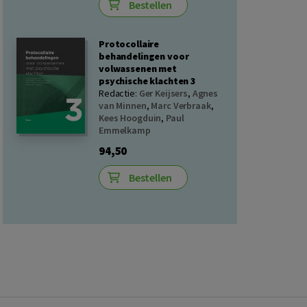
Bestellen
Protocollaire
behandelingen voor
volwassenen met
psychische klachten 3
Redactie:
Ger Keijsers
,
Agnes
van Minnen
,
Marc Verbraak
,
Kees Hoogduin
,
Paul
Emmelkamp
94,50
Bestellen