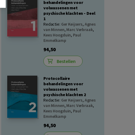
behandelingen voor
volwassenen met
psychische klachten - Deel
1
Redactie:
Ger Keijsers
,
Agnes
van Minnen
,
Marc Verbraak
,
Kees Hoogduin
,
Paul
Emmelkamp
94,50
Bestellen
Protocollaire
behandelingen voor
volwassenen met
psychische klachten 2
Redactie:
Ger Keijsers
,
Agnes
van Minnen
,
Marc Verbraak
,
Kees Hoogduin
,
Paul
Emmelkamp
94,50