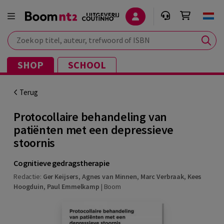
Zoek op titel, auteur, trefwoord of ISBN
SHOP
SCHOOL
Terug
Protocollaire behandeling van
patiënten met een depressieve
stoornis
Cognitieve gedragstherapie
Redactie:
Ger Keijsers
,
Agnes van Minnen
,
Marc Verbraak
,
Kees
Hoogduin
,
Paul Emmelkamp
|
Boom