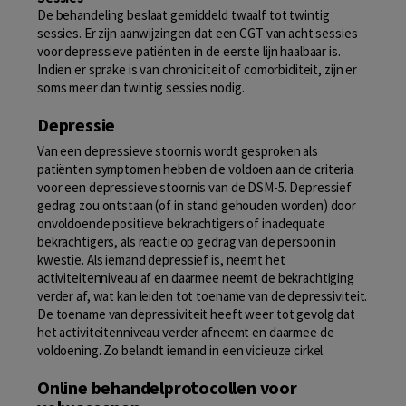
De behandeling beslaat gemiddeld twaalf tot twintig
sessies. Er zijn aanwijzingen dat een CGT van acht sessies
voor depressieve patiënten in de eerste lijn haalbaar is.
Indien er sprake is van chroniciteit of comorbiditeit, zijn er
soms meer dan twintig sessies nodig.
Depressie
Van een depressieve stoornis wordt gesproken als
patiënten symptomen hebben die voldoen aan de criteria
voor een depressieve stoornis van de DSM-5. Depressief
gedrag zou ontstaan (of in stand gehouden worden) door
onvoldoende positieve bekrachtigers of inadequate
bekrachtigers, als reactie op gedrag van de persoon in
kwestie. Als iemand depressief is, neemt het
activiteitenniveau af en daarmee neemt de bekrachtiging
verder af, wat kan leiden tot toename van de depressiviteit.
De toename van depressiviteit heeft weer tot gevolg dat
het activiteitenniveau verder afneemt en daarmee de
voldoening. Zo belandt iemand in een vicieuze cirkel.
Online behandelprotocollen voor