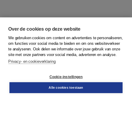
Over de cookies op deze website
We gebruiken cookies om content en advertenties te personaliseren,
om functies voor social media te bieden en om ons websiteverkeer
© 2026
Koninklijke Boom uitgevers
te analyseren. Ook delen we informatie over jouw gebruik van onze
site met onze partners voor social media, adverteren en analyse.
Privacy- en cookieverklaring
Klantenservice
Cookie-instellingen
Support
Bestellen
Alle cookies toestaan
​Retourneren
Docentenservice
Contact
Over Boom NT2
Over ons
Partners