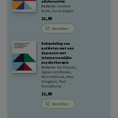
adolescenten
Redactie:
Caroline
Braet
,
Susan Bögels
21,95
Bestellen
Behandeling van
patiënten met een
depressie met
interpersoonlijke
psychotherapie
Redactie:
Ger Keijsers
,
Agnes van Minnen
,
Marc Verbraak
,
Kees
Hoogduin
,
Paul
Emmelkamp
21,95
Bestellen