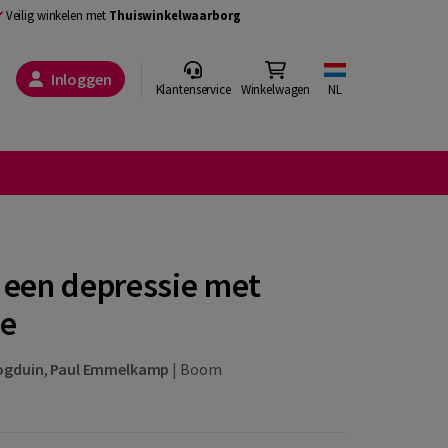
Veilig winkelen met
Thuiswinkelwaarborg
Inloggen
Klantenservice
Winkelwagen
NL
 een depressie met
ie
ogduin
,
Paul Emmelkamp
|
Boom