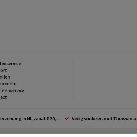
tenservice
ort
ellen
ourneren
ntenservice
act
verzending in NL vanaf € 20,-.
Veilig winkelen met Thuiswin