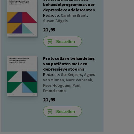
behandelprogramma voor
depressieve adolescenten
Redactie:
Caroline Braet
,
Susan Bögels
21,95
Bestellen
Protocollaire behandeling
van patiënten met een
depressieve stoornis
Redactie:
Ger Keijsers
,
Agnes
van Minnen
,
Marc Verbraak
,
Kees Hoogduin
,
Paul
Emmelkamp
21,95
Bestellen