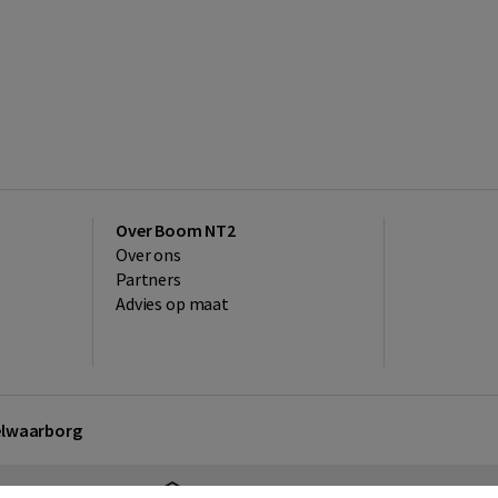
Over Boom NT2
Over ons
Partners
Advies op maat
kelwaarborg