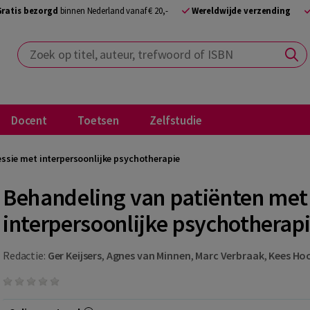
Gratis bezorgd
binnen Nederland vanaf € 20,-
Wereldwijde verzending
Zoek op titel, auteur, trefwoord of ISBN
Docent
Toetsen
Zelfstudie
ssie met interpersoonlijke psychotherapie
Behandeling van patiënten met
interpersoonlijke psychotherap
Redactie:
Ger Keijsers
,
Agnes van Minnen
,
Marc Verbraak
,
Kees Ho