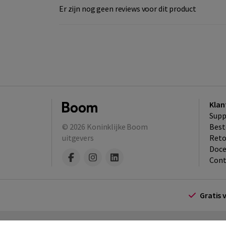
Er zijn nog geen reviews voor dit product
Klan
Supp
© 2026
Koninklijke Boom
Best
uitgevers
​Ret
Doce
Cont
Gratis 