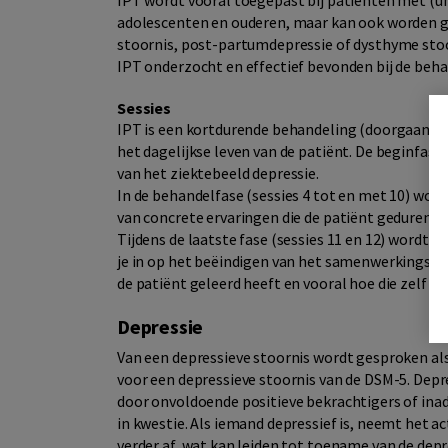
IPT wordt vooral toegepast bij patiënten met (uni
adolescenten en ouderen, maar kan ook worden ge
stoornis, post-partumdepressie of dysthyme stoor
IPT onderzocht en effectief bevonden bij de beha
Sessies
IPT is een kortdurende behandeling (doorgaans twa
het dagelijkse leven van de patiënt. De beginfase 
van het ziektebeeld depressie.
In de behandelfase (sessies 4 tot en met 10) wo
van concrete ervaringen die de patiënt gedurend
Tijdens de laatste fase (sessies 11 en 12) wordt 
je in op het beëindigen van het samenwerkingsve
de patiënt geleerd heeft en vooral hoe die zelf he
Depressie
Van een depressieve stoornis wordt gesproken al
voor een depressieve stoornis van de DSM-5. Dep
door onvoldoende positieve bekrachtigers of inad
in kwestie. Als iemand depressief is, neemt het 
verder af, wat kan leiden tot toename van de depr