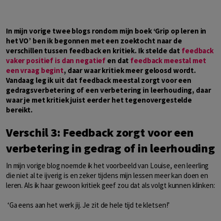
In mijn vorige twee blogs rondom mijn boek ‘Grip op leren in
het VO’ ben ik begonnen met een zoektocht naar de
verschillen tussen feedback en kritiek. Ik stelde dat
feedback
vaker positief is dan negatief
en dat
feedback meestal met
een vraag begint
, daar waar kritiek meer geloosd wordt.
Vandaag leg ik uit dat feedback meestal zorgt voor een
gedragsverbetering of een verbetering in leerhouding, daar
waar je met kritiek juist eerder het tegenovergestelde
bereikt.
Verschil 3: Feedback zorgt voor een
verbetering in gedrag of in leerhouding
In mijn vorige blog noemde ik het voorbeeld van Louise, een leerling
die niet al te ijverig is en zeker tijdens mijn lessen meer kan doen en
leren. Als ik haar gewoon kritiek geef zou dat als volgt kunnen klinken:
‘Ga eens aan het werk jij. Je zit de hele tijd te kletsen!’