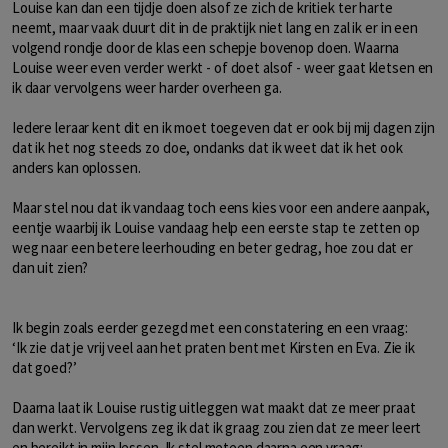
Louise kan dan een tijdje doen alsof ze zich de kritiek ter harte
neemt, maar vaak duurt dit in de praktijk niet lang en zal ik er in een
volgend rondje door de klas een schepje bovenop doen. Waarna
Louise weer even verder werkt - of doet alsof - weer gaat kletsen en
ik daar vervolgens weer harder overheen ga.
Iedere leraar kent dit en ik moet toegeven dat er ook bij mij dagen zijn
dat ik het nog steeds zo doe, ondanks dat ik weet dat ik het ook
anders kan oplossen.
Maar stel nou dat ik vandaag toch eens kies voor een andere aanpak,
eentje waarbij ik Louise vandaag help een eerste stap te zetten op
weg naar een betere leerhouding en beter gedrag, hoe zou dat er
dan uit zien?
Ik begin zoals eerder gezegd met een constatering en een vraag:
‘Ik zie dat je vrij veel aan het praten bent met Kirsten en Eva. Zie ik
dat goed?’
Daarna laat ik Louise rustig uitleggen wat maakt dat ze meer praat
dan werkt. Vervolgens zeg ik dat ik graag zou zien dat ze meer leert
en bereikt in mijn lessen. Ik stel meteen daarna een vraag: