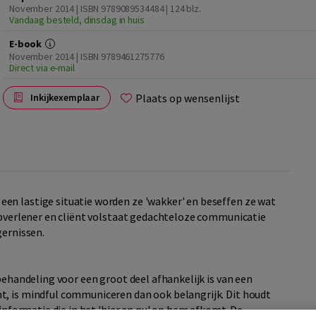
November 2014 | ISBN 9789089534484
| 124 blz.
Vandaag besteld, dinsdag in huis
E-book
November 2014 | ISBN 9789461275776
Direct via e-mail
Plaats op wensenlijst
Inkijkexemplaar
en lastige situatie worden ze 'wakker' en beseffen ze wat
ulpverlener en cliënt volstaat gedachteloze communicatie
gernissen.
 behandeling voor een groot deel afhankelijk is van een
t, is mindful communiceren dan ook belangrijk. Dit houdt
 informatie die in het 'hier en nu' op hem afkomt. De