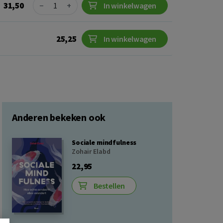
Quantity
31,50
−
+
In winkelwagen
25,25
In winkelwagen
Anderen bekeken ook
Sociale mindfulness
Zohair Elabd
22,95
Bestellen