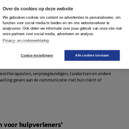
ies, (voor)oordelen of onrealistische verwachtingen. Zo
Over de cookies op deze website
cliënt wérkelijk bedoelt. De cliënt ervaart meer begrip en
ulpverlener, wat het hulpverleningsproces ten goede komt.
We gebruiken cookies om content en advertenties te personaliseren, om
functies voor social media te bieden en om ons websiteverkeer te
analyseren. Ook delen we informatie over jouw gebruik van onze site met
onze partners voor social media, adverteren en analyse.
oor hulpverleners
zien hoe je met aandacht kunt
Privacy- en cookieverklaring
 uit de mindfulness en de Acceptance and Commitment
lijke kennis uit de communicatieleer en de psychologie
Cookie-instellingen
Alle cookies toestaan
ysiotherapeuten, verpleegkundigen, tandartsen en andere
vulling geven aan de communicatie met hun cliënt of
 voor hulpverleners'