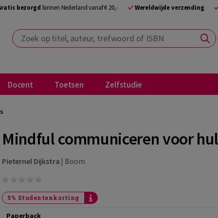
Gratis bezorgd
binnen Nederland vanaf € 20,-
Wereldwijde verzending
Zoek op titel, auteur, trefwoord of ISBN
Docent
Toetsen
Zelfstudie
rs
Mindful communiceren voor hul
Pieternel Dijkstra
|
Boom
5% Studentenkorting
Paperback