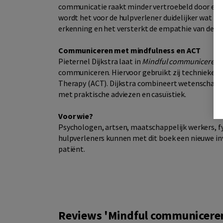
communicatie raakt minder vertroebeld door emot
wordt het voor de hulpverlener duidelijker wat de 
erkenning en het versterkt de empathie van de h
Communiceren met mindfulness en ACT
Pieternel Dijkstra laat in
Mindful communiceren v
communiceren. Hiervoor gebruikt zij technieken
Therapy (ACT). Dijkstra combineert wetenschappe
met praktische adviezen en casuïstiek.
Voor wie?
Psychologen, artsen, maatschappelijk werkers, f
hulpverleners kunnen met dit boek een nieuwe in
patiënt.
Reviews 'Mindful communiceren