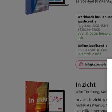
eerste deel (0 naar A2) 
Werkboek incl. onlin
jaarlicentie
Augustus 2025 | ISBN
9789024465903
Voor 21:00 uur besteld,
huis
Online jaarlicentie
ISBN 3009010037447
Direct via e-mail
Inkijkexemplaar
In zicht
Wim Tersteeg
,
Sandr
In zicht In zicht is
niveau A2 naar B1 hel
dagelijks leven zoals: vr