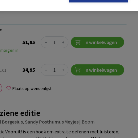
e
Quantity
51,95
−
+
In winkelwagen
 morgen in
Quantity
34,95
−
+
In winkelwagen
1.01
Plaats op wensenlijst
rziene editie
l Borgesius
,
Sandy Posthumus Meyjes
|
Boom
tie Vooruit! is een boek om extra te oefenen met luisteren,