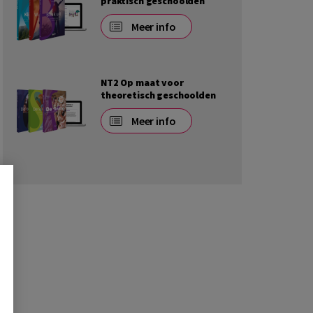
praktisch geschoolden
Meer info
NT2 Op maat voor
theoretisch geschoolden
Meer info