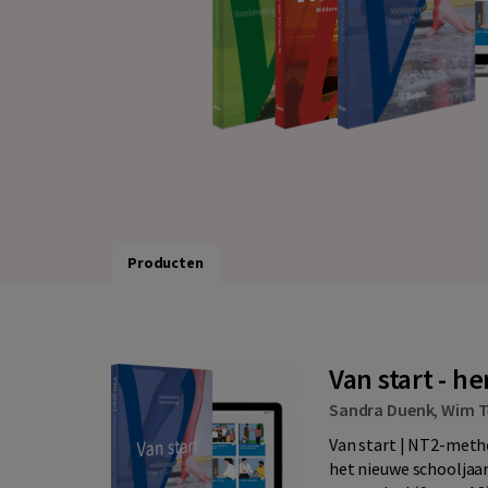
Producten
Van start - h
Sandra Duenk
,
Wim T
Van start | NT2-meth
het nieuwe schooljaar