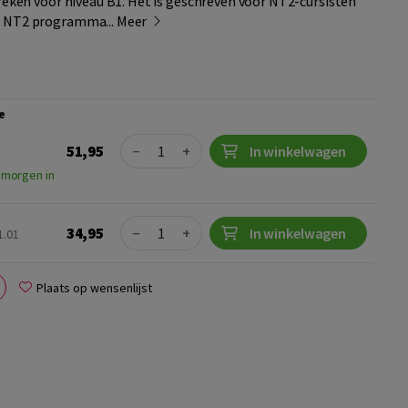
preken voor niveau B1. Het is geschreven voor NT2-cursisten
n NT2 programma...
Meer
e
Quantity
51,95
−
+
In winkelwagen
 morgen in
Quantity
34,95
−
+
In winkelwagen
1.01
Plaats op wensenlijst