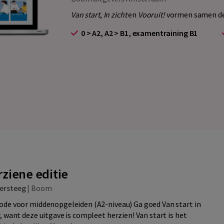
Van start
,
In zicht
en
Vooruit!
vormen samen de 
0 > A2, A2 > B1, examentraining B1
erziene editie
ersteeg
|
Boom
ode voor middenopgeleiden (A2-niveau) Ga goed Van start in
, want deze uitgave is compleet herzien! Van start is het