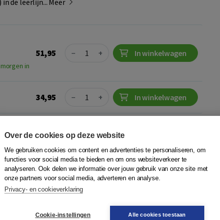
in de leerlijn...
Meer
e
Quantity
51,95
−
+
In winkelwagen
 morgen in
Quantity
34,95
−
+
In winkelwagen
Plaats op wensenlijst
Over de cookies op deze website
We gebruiken cookies om content en advertenties te personaliseren, om
functies voor social media te bieden en om ons websiteverkeer te
analyseren. Ook delen we informatie over jouw gebruik van onze site met
onze partners voor social media, adverteren en analyse.
a Duenk
|
Boom
Privacy- en cookieverklaring
 een toegankelijke NT2-methode die middengeschoolden van
pt. De methode behandelt onderwerpen die aansluiten bij het
Cookie-instellingen
Alle cookies toestaan
ije tijd, gel...
Meer