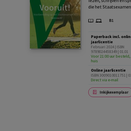
lezen, schrijven en s
die het Staatsexame
Paperback incl. onlin
jaarlicentie
Februari 2024 | ISBN
9789024458349 | 01.01
Voor 21:00 uur besteld,
huis
Online jaarlicentie
ISBN 3009010011751 | 0
Direct via e-mail
Inkijkexemplaar