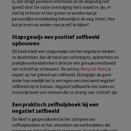
is, dan dringt positieve informatie uit de omgeving niet
(goed) door. De vaste overtuiging niets waard te zijn, er
niet bij te horen of niet gezien te worden kan je
persoonlijke ontwikkeling behoorlijk in de weg zitten. Hoe
kun je leren om anders naar jezelf te kijken?
Stapsgewijs een positief zelfbeeld
opbouwen
Dit boek biedt een stappenplan om het negatieve denken
te doorbreken. Aan de hand van oefeningen, opdrachten en
praktijkvoorbeelden leert de lezer een genuanceerd beeld
van zichzelf op te bouwen. De auteur,
Manja de Neef
, is
expert op het gebied van zelfbeeld. Zij begrijpt als geen
ander hoe moeilijk het is om tegen een bestaand negatief
zelfbeeld op te boksen.
Negatief zelfbeeld
is een warm en
troostrijk boek voor mensen die te streng voor zichzelf zijn.
Een praktisch zelfhulpboek bij een
negatief zelfbeeld
De Neef is gespecialiseerd in het schrijven van
zelfhulpboeken en het uitwerken van methodieken die
mensen op zichzelf kunnen toepassen.
Negatief zelfbeeld
is