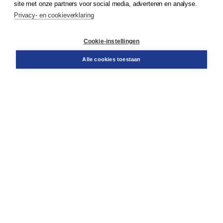
site met onze partners voor social media, adverteren en analyse.
Privacy- en cookieverklaring
Klantenservice
Cookie-instellingen
Support
Bestellen
Alle cookies toestaan
​Retourneren
Docentenservice
Contact
Over Boom NT2
Over ons
Partners
Advies op maat
Gratis verzending in NL vanaf € 20,-.
Veilig winkelen met Thuiswinkelwaarborg