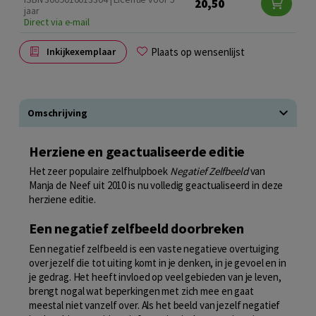
20,50
jaar
Direct via e-mail
Plaats op wensenlijst
Inkijkexemplaar
Omschrijving
Herziene en geactualiseerde editie
Het zeer populaire zelfhulpboek
Negatief Zelfbeeld
van
Manja de Neef uit 2010 is nu volledig geactualiseerd in deze
herziene editie.
Een negatief zelfbeeld doorbreken
Een negatief zelfbeeld is een vaste negatieve overtuiging
over jezelf die tot uiting komt in je denken, in je gevoel en in
je gedrag. Het heeft invloed op veel gebieden van je leven,
brengt nogal wat beperkingen met zich mee en gaat
meestal niet vanzelf over. Als het beeld van jezelf negatief