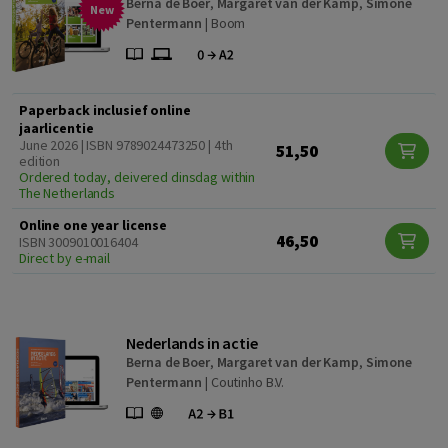
Berna de Boer
,
Margaret van der Kamp
,
Simone
New
Pentermann
|
Boom
Paperback inclusief online
jaarlicentie
June 2026 | ISBN 9789024473250 | 4th
51,50
edition
Ordered today, deivered dinsdag within
The Netherlands
Online one year license
46,50
ISBN 3009010016404
Direct by e-mail
Nederlands in actie
Berna de Boer
,
Margaret van der Kamp
,
Simone
Pentermann
|
Coutinho B.V.