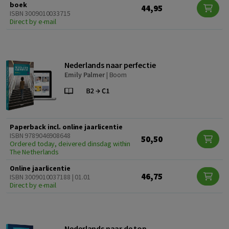
boek
44,95
ISBN 3009010033715
Direct by e-mail
Nederlands naar perfectie
Emily Palmer
|
Boom
Paperback incl. online jaarlicentie
ISBN 9789046908648
50,50
Ordered today, deivered dinsdag within
The Netherlands
Online jaarlicentie
46,75
ISBN 3009010037188 | 01.01
Direct by e-mail
Nederlands naar de top