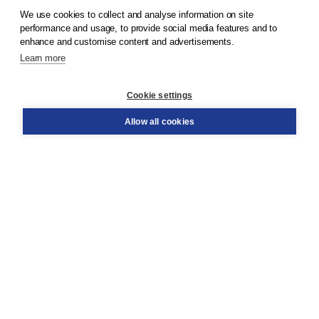
We use cookies to collect and analyse information on site
© 2026
Boom Publishers
performance and usage, to provide social media features and to
enhance and customise content and advertisements.
Learn more
Customer service
Cookie settings
Support
Order
Allow all cookies
Returns
Teacher service
Contact
About Boom NT2
About us
Partners
Customized advice
Free shipping within NL above € 20
Shopping secure with Thuiswinkelwaarborg