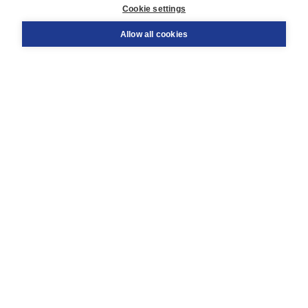
Cookie settings
Support
Order
Allow all cookies
Returns
Teacher service
Contact
About Boom NT2
About us
Partners
Customized advice
Free shipping within NL above € 20
Shopping secure with Thuiswinkelwaarborg
Terms and Conditions (for consumers)
Terms and Conditions (for businesses)
Promotional terms