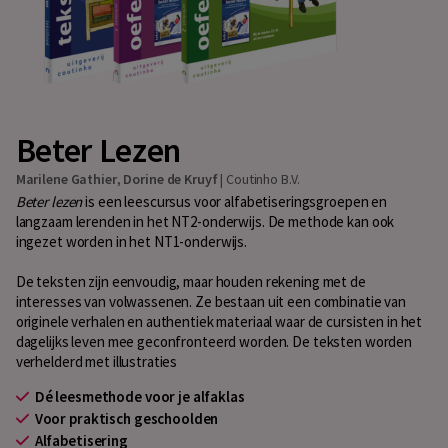
Beter Lezen
Marilene Gathier
,
Dorine de Kruyf
|
Coutinho B.V.
Beter lezen
is een leescursus voor alfabetiseringsgroepen en
langzaam lerenden in het NT2-onderwijs. De methode kan ook
ingezet worden in het NT1-onderwijs.
De teksten zijn eenvoudig, maar houden rekening met de
interesses van volwassenen. Ze bestaan uit een combinatie van
originele verhalen en authentiek materiaal waar de cursisten in het
dagelijks leven mee geconfronteerd worden. De teksten worden
verhelderd met illustraties
Dé leesmethode voor je alfaklas
Voor praktisch geschoolden
Alfabetisering