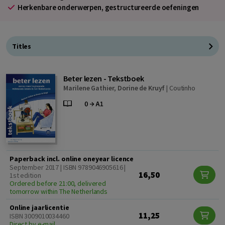
Herkenbare onderwerpen, gestructureerde oefeningen
Titles
Beter lezen - Tekstboek
Marilene Gathier
,
Dorine de Kruyf
|
Coutinho
Paperback incl. online oneyear licence
September 2017 | ISBN 9789046905616 |
16,50
1st edition
Ordered before 21:00, delivered
tomorrow within The Netherlands
Online jaarlicentie
11,25
ISBN 3009010034460
Direct by e-mail