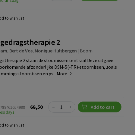
ed dinsdag
dd to wish list
 gedragstherapie 2
 Ham
,
Bert de Vos
,
Monique Hulsbergen
|
Boom
gstherapie 2 staan de stoornissen centraal Deze uitgave
oorkomende afzonderlijke DSM-5(-TR)-stoornissen, zoals
emmingsstoornissen en ps...
More
Quantity
68,50
−
+
Add to cart
9789461054999
ness days
dd to wish list