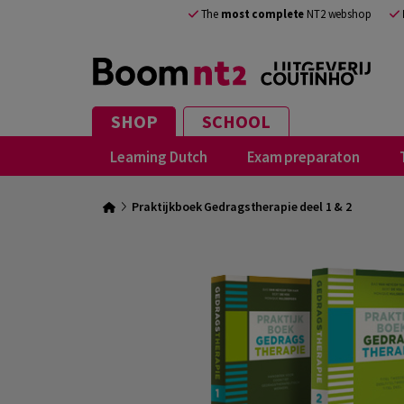
The
most complete
NT2 webshop
SHOP
SCHOOL
Learning Dutch
Exam preparaton
Praktijkboek Gedragstherapie deel 1 & 2