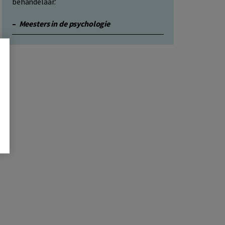
behandelaar.'
–
Meesters in de psychologie