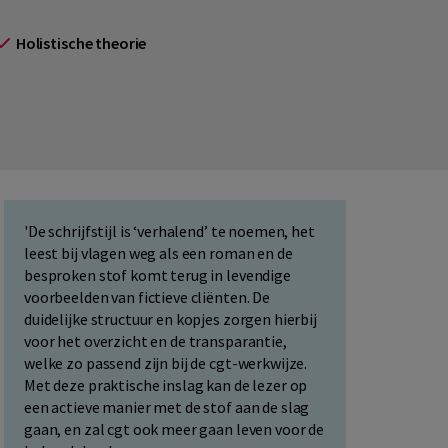
Holistische theorie
'De schrijfstijl is ‘verhalend’ te noemen, het
leest bij vlagen weg als een roman en de
besproken stof komt terug in levendige
voorbeelden van fictieve cliënten. De
duidelijke structuur en kopjes zorgen hierbij
voor het overzicht en de transparantie,
welke zo passend zijn bij de cgt-werkwijze.
Met deze praktische inslag kan de lezer op
een actieve manier met de stof aan de slag
gaan, en zal cgt ook meer gaan leven voor de