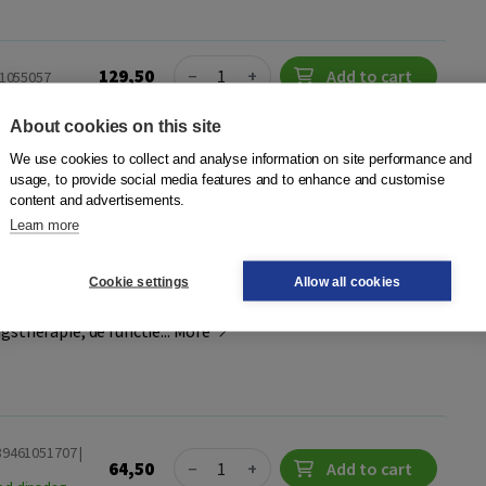
Quantity
129,50
−
+
Add to cart
61055057
ness days
About cookies on this site
We use cookies to collect and analyse information on site performance and
usage, to provide social media features and to enhance and customise
content and advertisements.
 gedragstherapie 1
Learn more
 Ham
,
Bert de Vos
,
Monique Hulsbergen
|
Boom
oepassing Het eerste deel gaat over de principes en
Cookie settings
Allow all cookies
nitieve gedragstherapie en beschrijft de eerste, tweede en
gstherapie, de functie...
More
89461051707 |
Quantity
64,50
−
+
Add to cart