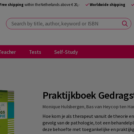
Free shipping
within the Netherlands above € 20,-
Worldwide shipping
Search by title, author, keyword or ISBN
Teacher
Tests
Self-Study
Praktijkboek Gedragst
Monique Hulsbergen
,
Bas van Heycop ten H
Hoe kom je als therapeut vanuit de theorie 
gevolg van de pathologie, tot een behandelpl
deze behoefte met toegankelijke en praktijkg