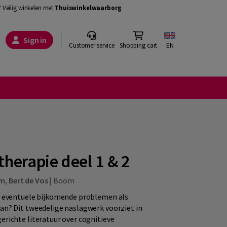
Veilig winkelen met
Thuiswinkelwaarborg
Sign in
Customer service
Shopping cart
EN
herapie deel 1 & 2
am
,
Bert de Vos
|
Boom
en eventuele bijkomende problemen als
an? Dit tweedelige naslagwerk voorziet in
erichte literatuur over cognitieve