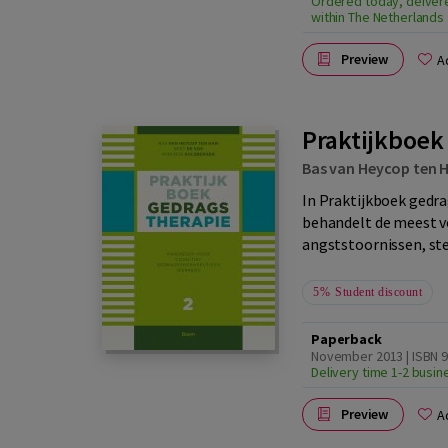
Ordered today, deiver
within The Netherlands
Preview
A
Praktijkboek
Bas van Heycop ten
In Praktijkboek gedra
behandelt de meest v
angststoornissen, st
5%
Student discount
Paperback
November 2013 | ISBN 
Delivery time 1-2 busi
Preview
A