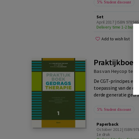
5%
Student discount
Set
April 2017 | ISBN 97894
Delivery time 1-2 busi
Add to wish list
Praktijkboek
Bas van Heycop ten
De CGT-principes en t
toepassing van de cog
derde generatie gedra
5%
Student discount
Paperback
October 2012 | ISBN 97
1e druk