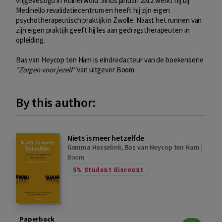
vrijgevestigd in Ruinerwold. Sinds januari 2012 werkt hij bij
Medinello revalidatiecentrum en heeft hij zijn eigen
psychotherapeutisch praktijk in Zwolle. Naast het runnen van
zijn eigen praktijk geeft hij les aan gedragstherapeuten in
opleiding.
Bas van Heycop ten Ham is eindredacteur van de boekenserie
"Zorgen voor jezelf"
van uitgever Boom.
By this author:
Niets is meer hetzelfde
Gemma Hesselink
,
Bas van Heycop ten Ham
|
Boom
5%
Student discount
Paperback