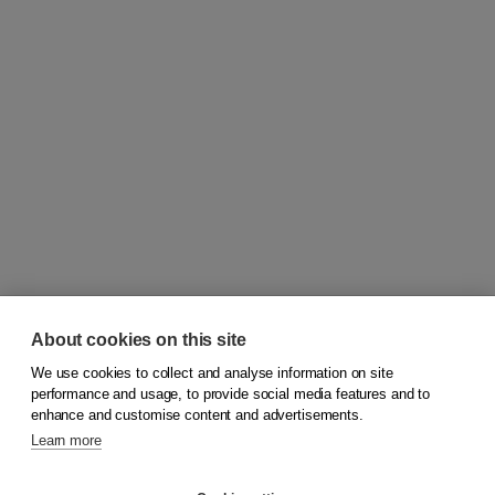
About cookies on this site
We use cookies to collect and analyse information on site
© 2026
Koninklijke Boom uitgevers
performance and usage, to provide social media features and to
enhance and customise content and advertisements.
Learn more
Customer service