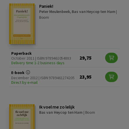
Paniek!
Peter Meulenbeek
,
Bas van Heycop ten Ham
|
Boom
Paperback
29,75
October 2011 | ISBN 9789461054883
Delivery time 1-2 business days
E-book
23,95
December 2012 | ISBN 9789461274205
Direct by e-mail
Ik voel me zo lelijk
Bas van Heycop ten Ham
|
Boom