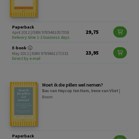
Paperback
29,75
April 2012 | ISBN 9789461057358
Delivery time 1-2 business days
E-book
23,95
May 2012 | ISBN 9789461271532
Direct by e-mail
Moet ik die pillen wel nemen?
Bas van Heycop ten Ham
,
Irene van Vliet
|
Boom
Paperback