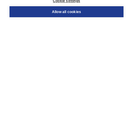
Cookie settings
Support
Order
Allow all cookies
Returns
Teacher service
Contact
About Boom NT2
About us
Partners
Customized advice
Free shipping within NL above € 20
Shopping secure with Thuiswinkelwaarborg
Terms and Conditions (for consumers)
Terms and Conditions (for businesses)
Promotional terms
Cookies