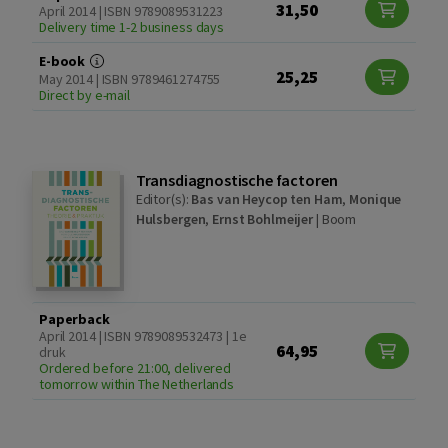
31,50
April 2014 | ISBN 9789089531223
Delivery time 1-2 business days
E-book
25,25
May 2014 | ISBN 9789461274755
Direct by e-mail
Transdiagnostische factoren
Editor(s):
Bas van Heycop ten Ham
,
Monique
Hulsbergen
,
Ernst Bohlmeijer
|
Boom
Paperback
April 2014 | ISBN 9789089532473 | 1e
64,95
druk
Ordered before 21:00, delivered
tomorrow within The Netherlands