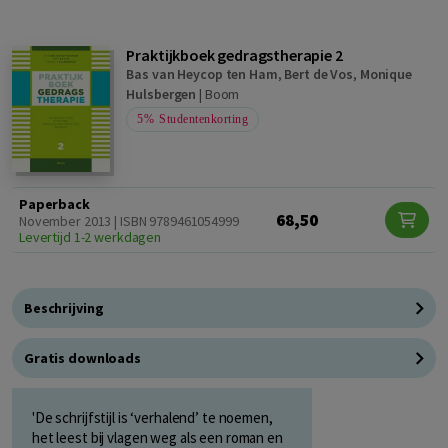
Praktijkboek gedragstherapie 2
Bas van Heycop ten Ham
,
Bert de Vos
,
Monique
Hulsbergen
|
Boom
5%
Studentenkorting
Paperback
68,50
November 2013 | ISBN 9789461054999
Levertijd 1-2 werkdagen
Beschrijving
Gratis downloads
'De schrijfstijl is ‘verhalend’ te noemen,
het leest bij vlagen weg als een roman en