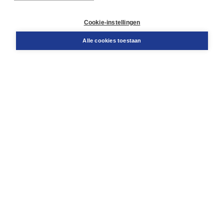
Klantenservice
Cookie-instellingen
Support
Bestellen
Alle cookies toestaan
​Retourneren
Docentenservice
Contact
Over Boom NT2
Over ons
Partners
Advies op maat
Gratis verzending in NL vanaf € 20,-.
Veilig winkelen met Thuiswinkelwaarborg
Algemene voorwaarden
Algemene voorwaarden zakelijk