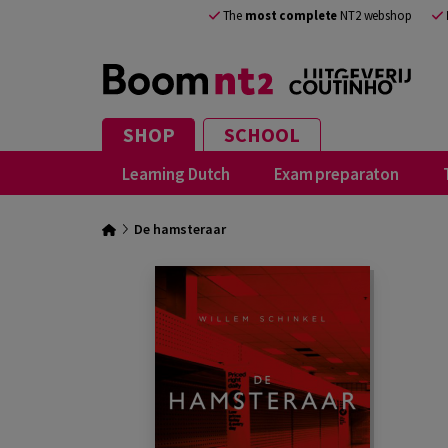
The
most complete
NT2 webshop
SHOP
SCHOOL
Learning Dutch
Exam preparaton
De hamsteraar