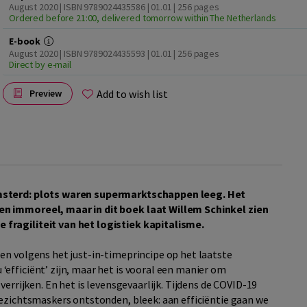
August 2020 | ISBN 9789024435586 | 01.01
| 256 pages
Ordered before 21:00, delivered tomorrow within The Netherlands
E-book
August 2020 | ISBN 9789024435593 | 01.01
| 256 pages
Direct by e-mail
Add to wish list
Preview
amsterd: plots waren supermarktschappen leeg. Het
en immoreel, maar in dit boek laat Willem Schinkel zien
fragiliteit van het logistiek kapitalisme.
en volgens het just-in-timeprincipe op het laatste
efficiënt’ zijn, maar het is vooral een manier om
verrijken. En het is levensgevaarlijk. Tijdens de COVID-19
gezichtsmaskers ontstonden, bleek: aan efficiëntie gaan we