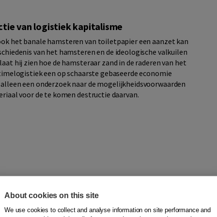
ie van logistiek kapitalisme
ook het banale hamsteren van toiletpapier een aanzet kan
eschiedenis van het hamsteren en de ideologische valkuilen
laat hij zien hoe de hamsteraar zand in de raderen van het
n-timelogistiek een op schaarste gebaseerde economie
t alleen een onderzoek naar de mogelijkheidsvoorwaarden
eriaal voor de te komen destructie daarvan.
About cookies on this site
We use cookies to collect and analyse information on site performance and