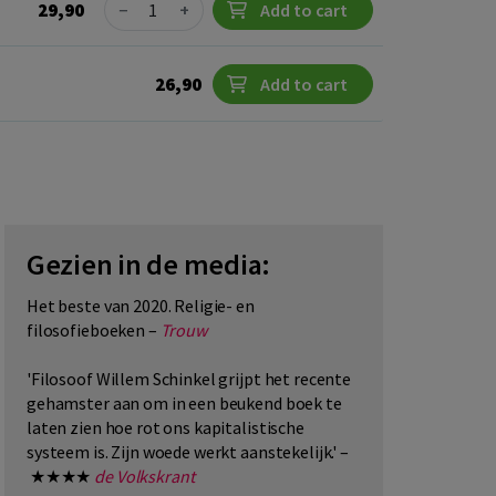
Quantity
29,90
−
+
Add to cart
26,90
Add to cart
Gezien in de media:
Het beste van 2020. Religie- en
filosofieboeken –
Trouw
'Filosoof Willem Schinkel grijpt het recente
gehamster aan om in een beukend boek te
laten zien hoe rot ons kapitalistische
systeem is. Zijn woede werkt aanstekelijk.' –
★★★★
de Volkskrant