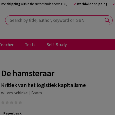
Free shipping
within the Netherlands above € 20,-
Worldwide shipping
Search by title, author, keyword or ISBN
Teacher
Tests
Self-Study
De hamsteraar
Kritiek van het logistiek kapitalisme
Willem Schinkel
|
Boom
Paperback