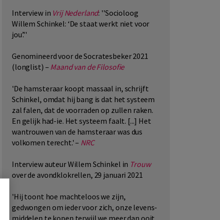
Interview in
Vrij Nederland
: ''Socioloog
Willem Schinkel: ‘De staat werkt niet voor
jou’.''
Genomineerd voor de Socratesbeker 2021
(longlist) –
Maand van de Filosofie
'De hamsteraar koopt massaal in, schrijft
Schinkel, omdat hij bang is dat het systeem
zal falen, dat de voorraden op zullen raken.
En gelijk had-ie. Het systeem faalt. [...] Het
wantrouwen van de hamsteraar was dus
volkomen terecht.' –
NRC
Interview auteur Willem Schinkel in
Trouw
over de avondklokrellen, 29 januari 2021
'Hij toont hoe machteloos we zijn,
gedwongen om ieder voor zich, onze levens-
middelen te kopen terwijl we meer dan ooit