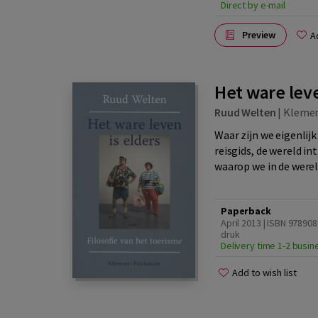
Direct by e-mail
Preview
A
Het ware leve
Ruud Welten
|
Klement
Waar zijn we eigenli
reisgids, de wereld i
waarop we in de werel
Paperback
April 2013 | ISBN 97890
druk
Delivery time 1-2 busi
Add to wish list