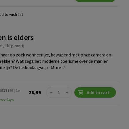
dd to wish list
n is elders
, Uitgeverij
jk naar op zoek wanneer we, bewapend met onze camera en
ntrekken? Wat zegt het moderne toerisme over de manier
d zijn? De hedendaagse p...
More
Quantity
86871193 | 1e
28,99
−
+
Add to cart
ness days