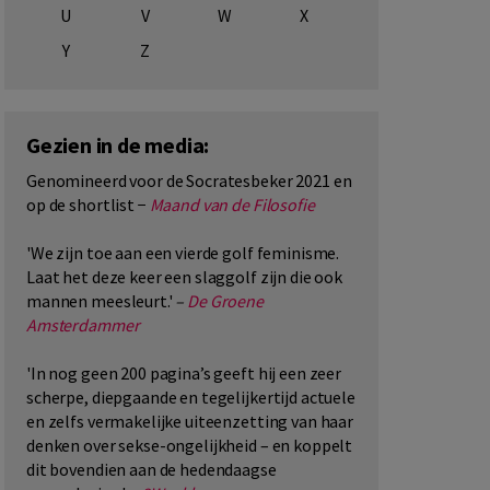
U
V
W
X
Y
Z
Gezien in de media:
Genomineerd voor de Socratesbeker 2021 en
op de shortlist −
Maand van de Filosofie
'We zijn toe aan een vierde golf feminisme.
Laat het deze keer een slaggolf zijn die ook
mannen meesleurt.'
–
De Groene
Amsterdammer
'In nog geen 200 pagina’s geeft hij een zeer
scherpe, diepgaande en tegelijkertijd actuele
en zelfs vermakelijke uiteenzetting van haar
denken over sekse-ongelijkheid – en koppelt
dit bovendien aan de hedendaagse