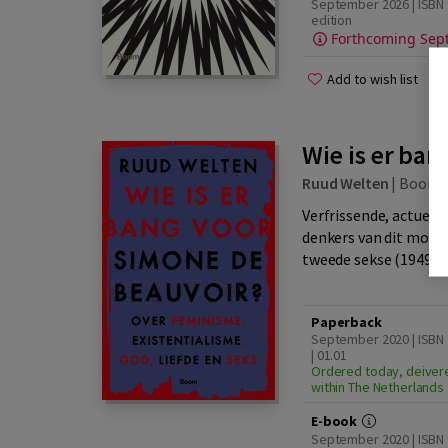
September 2026 | ISBN 
edition
Forthcoming Sep
Add to wish list
Wie is er ba
Ruud Welten
|
Boom
Verfrissende, actuele
denkers van dit mome
tweede sekse (1949) le
Paperback
September 2020 | ISBN
| 01.01
Ordered today, deiver
within The Netherlands
E-book
September 2020 | ISBN 