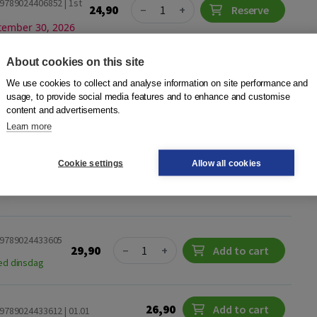
Quantity
9789024406852 | 1st
24,90
−
+
Reserve
tember 30, 2026
About cookies on this site
We use cookies to collect and analyse information on site performance and
usage, to provide social media features and to enhance and customise
ng voor Simone de Beauvoir?
content and advertisements.
Learn more
 kijk op Simone de Beauvoir, een van de meest besproken
Cookie settings
Allow all cookies
nt. Simone de Beauvoir is terug van weggeweest. In De
gde ze de zo vanzel...
More
 9789024433605
Quantity
29,90
−
+
Add to cart
ed dinsdag
26,90
Add to cart
9789024433612 | 01.01