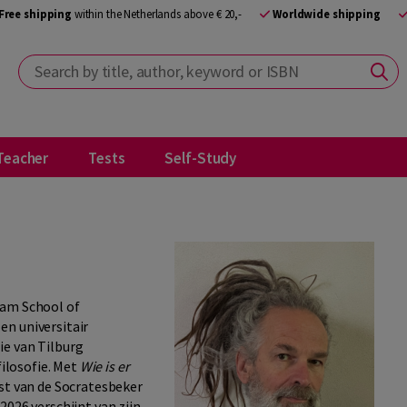
Free shipping
within the Netherlands above € 20,-
Worldwide shipping
Search by title, author, keyword or ISBN
Teacher
Tests
Self-Study
dam School of
en universitair
ie van Tilburg
filosofie. Met
Wie is er
ist van de Socratesbeker
2026 verschijnt van zijn