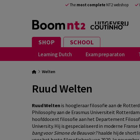
The
most complete
NT2 webshop
SHOP
SCHOOL
Learning Dutch
Exam preparaton
Welten
Ruud Welten
Ruud Welten
is hoogleraar filosofie aan de Rotter
Philosophy aan de Erasmus Universiteit Rotterdam 
hoofddocent filosofie aan het Departement Filosof
University. Hij is gespecialiseerd in moderne Franse 
bang voor Simone de Beauvoir?
haalde hij de shortl
voor het beste filosofieboek van 2020. In november 