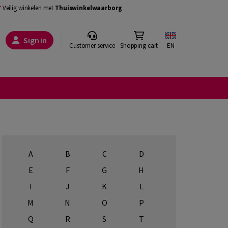
Veilig winkelen met
Thuiswinkelwaarborg
Sign in
Customer service
Shopping cart
EN
A
B
C
D
E
F
G
H
I
J
K
L
M
N
O
P
Q
R
S
T