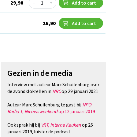
Quantity
29,90
−
+
Add to cart
26,90
Add to cart
Gezien in de media
Interview met auteur Marc Schuilenburg over
de avondklokrellen in
NRC
op 29 januari 2021
Auteur Marc Schuilenburg te gast bij
NPO
Radio 1
,
Nieuwsweekend
op 12 januari 2019
Ook sprak hij bij
VRT, Interne Keuken
op 26
januari 2019, luister de podcast