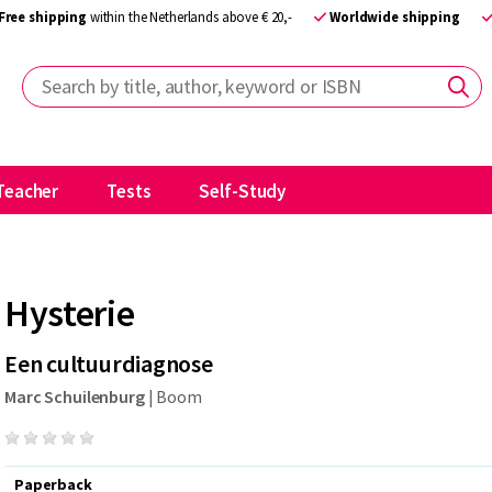
Free shipping
within the Netherlands above € 20,-
Worldwide shipping
Search by title, author, keyword or ISBN
Teacher
Tests
Self-Study
Hysterie
Een cultuurdiagnose
Marc Schuilenburg
|
Boom
Paperback