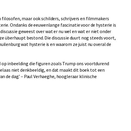
n filosofen, maar ook schilders, schrijvers en filmmakers
rie. Ondanks de eeuwenlange fascinatie voor de hysterie is
 discussie geweest over wat er nu wel en wat er niet onder
ze überhaupt bestond. Die discussie duurt nog steeds voort,
ilenburg wat hysterie is en waarom ze juist nu overal de
aad op inbeelding die figuren zoals Trump ons voortdurend
helaas niet denkbeeldig, en dat maakt dit boek tot een
n de dag.’ – Paul Verhaeghe, hoogleraar klinische