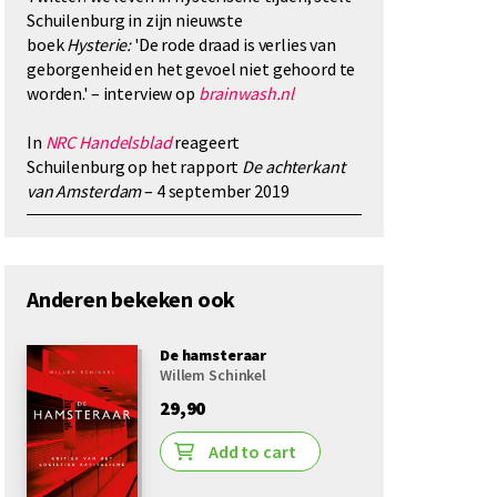
Schuilenburg in zijn nieuwste
boek
Hysterie:
'De rode draad is verlies van
geborgenheid en het gevoel niet gehoord te
worden.' – interview op
brainwash.nl
In
NRC Handelsblad
reageert
Schuilenburg op het rapport
De achterkant
van Amsterdam
– 4 september 2019
Anderen bekeken ook
De hamsteraar
Willem Schinkel
29,90
Add to cart