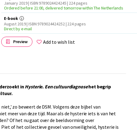
January 2019 | ISBN 9789024424245
| 224 pages
Ordered before 21:00, delivered tomorrow within The Netherlands
E-book
August 2019 | ISBN 9789024424252
| 224 pages
Direct by e-mail
Add to wish list
Preview
derzoekt in
Hysterie. Een cultuurdiagnose
het begrip
ultuur.
 niet,' zo beweert de DSM. Volgens deze bijbel van
et meer van deze tijd. Maar als de hysterie iets is van het
den? Of het nu gaat over de beeldvorming over
Piet of het collectieve gevoel van onveiligheid, hysterie is