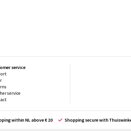
omer service
ort
r
rns
her service
act
ipping within NL above € 20
Shopping secure with Thuiswin