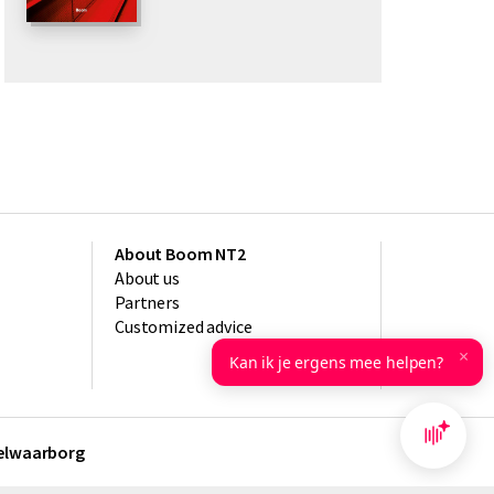
About Boom NT2
About us
Partners
Customized advice
×
Kan ik je ergens mee helpen?
kelwaarborg