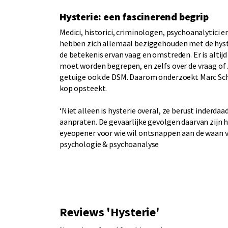
Hysterie: een fascinerend begrip
Medici, historici, criminologen, psychoanalytici e
hebben zich allemaal beziggehouden met de hyste
de betekenis ervan vaag en omstreden. Er is altijd
moet worden begrepen, en zelfs over de vraag of 
getuige ook de DSM. Daarom onderzoekt Marc Schu
kop opsteekt.
‘Niet alleen is hysterie overal, ze berust inderd
aanpraten. De gevaarlijke gevolgen daarvan zijn 
eyeopener voor wie wil ontsnappen aan de waan va
psychologie & psychoanalyse
Reviews 'Hysterie'