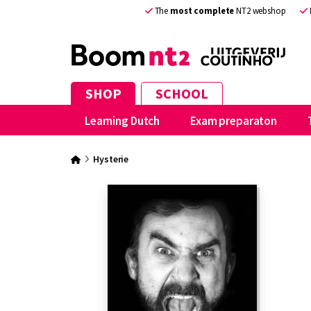
The
most complete
NT2 webshop
SHOP
SCHOOL
Learning Dutch
Exam preparaton
Hysterie