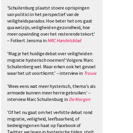
'Schuilenburg plaatst stoere oprispingen
van politici in het perspectief van de
veiligheidsparadox. Hoe beter het ons gaat
qua welzijn, veiligheid en gezondheid, hoe
meer opwinding over het resterende tekort.'
– Folkert Jensma in
NRC Handelsblad
‘Mag je het huidige debat over veiligheid en
migratie hysterisch noemen? Volgens Marc
Schuilenberg wel. Maar erken ook het gevoel
waar het uit voortkomt.’ – interview in
Trouw
'Wees eens wat meer hysterisch, thema's als
armoede kunnen meer herrie gebruiken.' –
interview Marc Schuilenburg in
De Morgen
'Of het nu gaat om het verhitte debat rond
migratie, veiligheid, leefbaarheid, of
bedreigingen en haat op Facebook of
Twitter: we leven in hysterische tijden, stelt