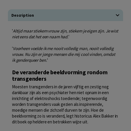
Description
'
Altijd maar stiekem vrouw zijn, stiekem je eigen zijn. Je wist
niet eens dat het een naam had.
'
'
Voorheen voelde ik me nooit volledig man, nooit volledig
vrouw. Nu zijn er jonge mensen die mij cool vinden, omdat
ik genderqueer ben.
'
De veranderde beeldvorming rondom
transgenders
Moesten transgenders in de jaren vijftig en zestig nog
dankbaar zijn als een psychiater hen niet opnam in een
inrichting of elektroshocks toediende; tegenwoordig
worden transgenders vaak gezien als inspirerende,
moedige mensen die zichzelf durven te zijn. Hoe de
beeldvorming zo is veranderd, legt historicus Alex Bakker in
dit boek op heldere en betrokken wijze uit.