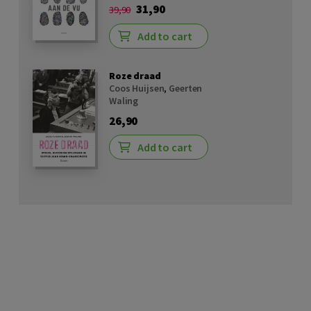
31,90
39,90
Add to cart
Roze draad
Coos Huijsen
,
Geerten
Waling
26,90
Add to cart