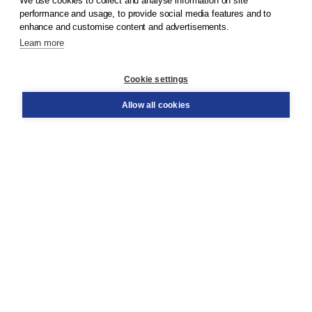
We use cookies to collect and analyse information on site
© 2026
Koninklijke Boom uitgevers
performance and usage, to provide social media features and to
enhance and customise content and advertisements.
Learn more
Customer service
Cookie settings
Support
Order
Allow all cookies
Returns
Teacher service
Contact
About Boom NT2
About us
Partners
Customized advice
Free shipping within NL above € 20
Shopping secure with Thuiswinkelwaarborg