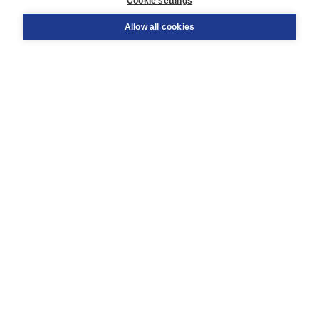
Cookie settings
Support
Order
Allow all cookies
Returns
Teacher service
Contact
About Boom NT2
About us
Partners
Customized advice
Free shipping within NL above € 20
Shopping secure with Thuiswinkelwaarborg
Terms and Conditions (for consumers)
Terms and Conditions (for businesses)
Promotional terms
Cookies