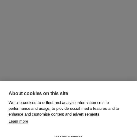
About cookies on this site
We use cookies to collect and analyse information on site
© 2026
Koninklijke Boom uitgevers
performance and usage, to provide social media features and to
enhance and customise content and advertisements.
Learn more
Customer service