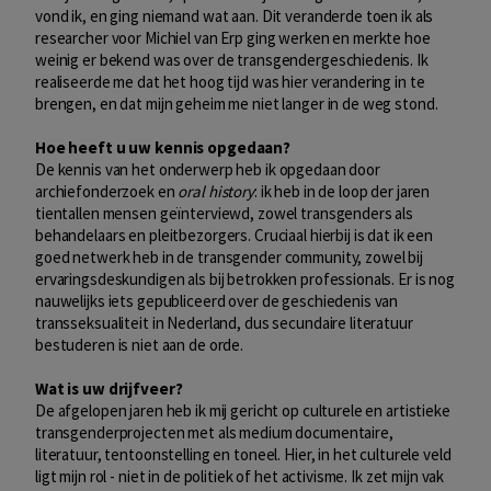
vond ik, en ging niemand wat aan. Dit veranderde toen ik als
researcher voor Michiel van Erp ging werken en merkte hoe
weinig er bekend was over de transgendergeschiedenis. Ik
realiseerde me dat het hoog tijd was hier verandering in te
brengen, en dat mijn geheim me niet langer in de weg stond.
Hoe heeft u uw kennis opgedaan?
De kennis van het onderwerp heb ik opgedaan door
archiefonderzoek en
oral history
: ik heb in de loop der jaren
tientallen mensen geïnterviewd, zowel transgenders als
behandelaars en pleitbezorgers. Cruciaal hierbij is dat ik een
goed netwerk heb in de transgender community, zowel bij
ervaringsdeskundigen als bij betrokken professionals. Er is nog
nauwelijks iets gepubliceerd over de geschiedenis van
transseksualiteit in Nederland, dus secundaire literatuur
bestuderen is niet aan de orde.
Wat is uw drijfveer?
De afgelopen jaren heb ik mij gericht op culturele en artistieke
transgenderprojecten met als medium documentaire,
literatuur, tentoonstelling en toneel. Hier, in het culturele veld
ligt mijn rol - niet in de politiek of het activisme. Ik zet mijn vak