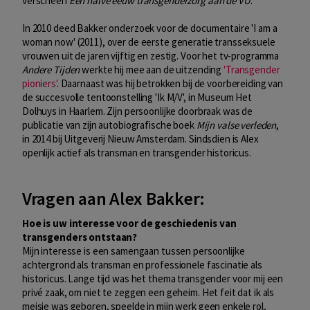
verscheen
Een halve eeuw transgenderzorg aan de VU
.
In 2010 deed Bakker onderzoek voor de documentaire 'I am a
woman now' (2011), over de eerste generatie transseksuele
vrouwen uit de jaren vijftig en zestig. Voor het tv-programma
Andere Tijden
werkte hij mee aan de uitzending
'Transgender
pioniers'
. Daarnaast was hij betrokken bij de voorbereiding van
de succesvolle tentoonstelling 'Ik M/V', in Museum Het
Dolhuys in Haarlem. Zijn persoonlijke doorbraak was de
publicatie van zijn autobiografische boek
Mijn valse verleden
,
in 2014 bij Uitgeverij Nieuw Amsterdam. Sindsdien is Alex
openlijk actief als transman en transgender historicus.
Vragen aan Alex Bakker:
Hoe is uw interesse voor de geschiedenis van
transgenders ontstaan?
Mijn interesse is een samengaan tussen persoonlijke
achtergrond als transman en professionele fascinatie als
historicus. Lange tijd was het thema transgender voor mij een
privé zaak, om niet te zeggen een geheim. Het feit dat ik als
meisje was geboren, speelde in mijn werk geen enkele rol,