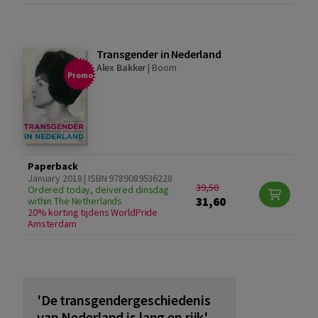
Transgender in Nederland
Alex Bakker
|
Boom
Promo
Paperback
January 2018 | ISBN 9789089536228
39,50
Ordered today, deivered dinsdag
31,60
within The Netherlands
20% korting tijdens WorldPride
Amsterdam
'De transgendergeschiedenis
van Nederland is lang en rijk'