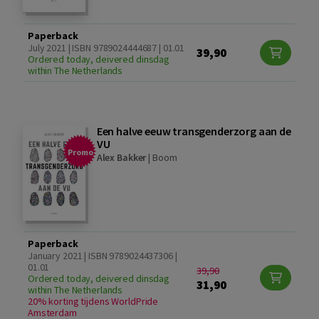
Paperback
July 2021 | ISBN 9789024444687 | 01.01
39,90
Ordered today, deivered dinsdag
within The Netherlands
Een halve eeuw transgenderzorg aan de
VU
Promo
Alex Bakker
|
Boom
Paperback
January 2021 | ISBN 9789024437306 |
01.01
39,90
Ordered today, deivered dinsdag
31,90
within The Netherlands
20% korting tijdens WorldPride
Amsterdam