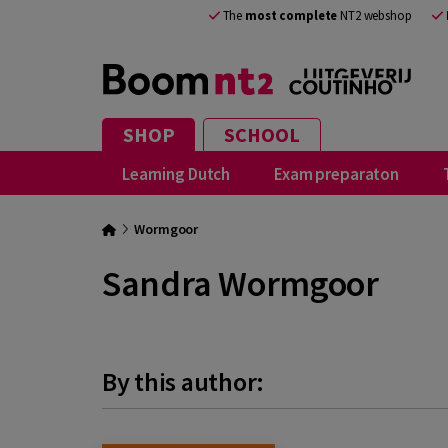
The
most complete
NT2 webshop
SHOP
SCHOOL
Learning Dutch
Exam preparaton
Wormgoor
Sandra Wormgoor
By this author: