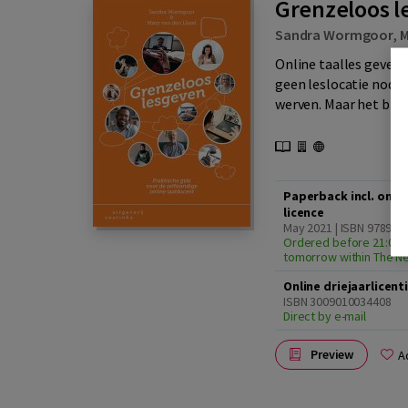
Grenzeloos l
Sandra Wormgoor
,
M
Online taalles geven 
geen leslocatie nodig,
werven. Maar het bren
Paperback incl. onli
licence
May 2021 | ISBN 97890
Ordered before 21:00, 
tomorrow within The N
Online driejaarlicent
ISBN 3009010034408
Direct by e-mail
Preview
A