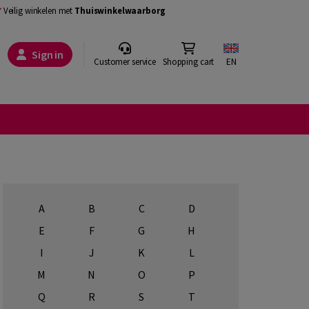
Veilig winkelen met
Thuiswinkelwaarborg
Sign in
Customer service
Shopping cart
EN
A
B
C
D
E
F
G
H
I
J
K
L
M
N
O
P
Q
R
S
T