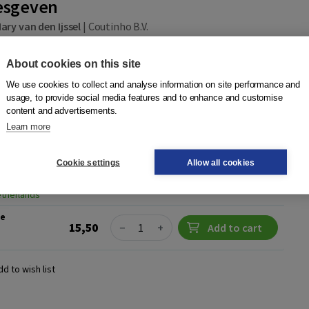
esgeven
ary van den Ijssel
|
Coutinho B.V.
biedt veel voordelen. Je hebt als zelfstandige taaldocent
 je hebt minder reistijd en je kunt wereldwijd cursisten
About cookies on this site
gt ook vragen met ...
More
We use cookies to collect and analyse information on site performance and
usage, to provide social media features and to enhance and customise
content and advertisements.
Learn more
ne threeyear
Cookie settings
Allow all cookies
Quantity
20,75
−
+
Add to cart
46907900
delivered
etherlands
ie
Quantity
15,50
−
+
Add to cart
dd to wish list