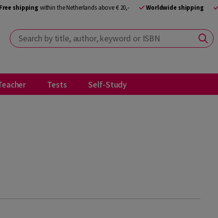
Free shipping
within the Netherlands above € 20,-
Worldwide shipping
Search by title, author, keyword or ISBN
Teacher
Tests
Self-Study