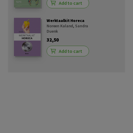
Add to cart
Werktaalkit Horeca
Noreen Kaland
,
Sandra
Duenk
32,50
Add to cart