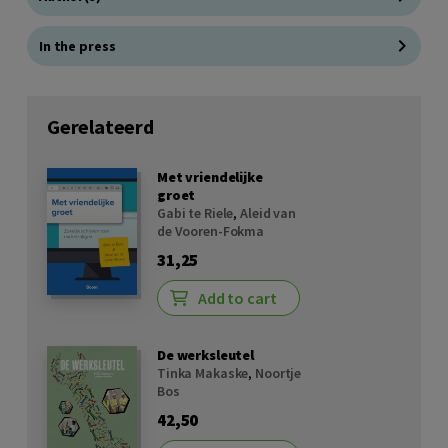
In the press
Gerelateerd
Met vriendelijke
groet
Gabi te Riele
,
Aleid van
de Vooren-Fokma
31,25
Add to cart
De werksleutel
Tinka Makaske
,
Noortje
Bos
42,50