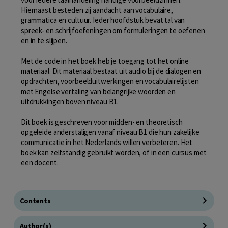
Hiernaast besteden zij aandacht aan vocabulaire,
grammatica en cultuur. Ieder hoofdstuk bevat tal van
spreek- en schrijfoefeningen om formuleringen te oefenen
en in te slijpen.
Met de code in het boek heb je toegang tot het online
materiaal. Dit materiaal bestaat uit audio bij de dialogen en
opdrachten, voorbeelduitwerkingen en vocabulairelijsten
met Engelse vertaling van belangrijke woorden en
uitdrukkingen boven niveau B1.
Dit boek is geschreven voor midden- en theoretisch
opgeleide anderstaligen vanaf niveau B1 die hun zakelijke
communicatie in het Nederlands willen verbeteren. Het
boek kan zelfstandig gebruikt worden, of in een cursus met
een docent.
Contents
Author(s)