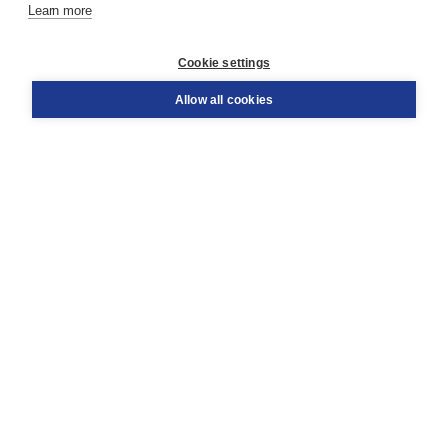
Learn more
Customer service
Cookie settings
Support
Order
Allow all cookies
Returns
Teacher service
Contact
About Boom NT2
About us
Partners
Customized advice
Free shipping within NL above € 20
Shopping secure with Thuiswinkelwaarborg
Terms and Conditions (for consumers)