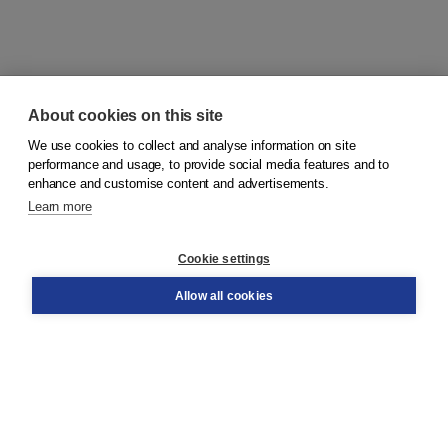
About cookies on this site
We use cookies to collect and analyse information on site
© 2026
Koninklijke Boom uitgevers
performance and usage, to provide social media features and to
enhance and customise content and advertisements.
Learn more
Customer service
Cookie settings
Support
Order
Allow all cookies
Returns
Teacher service
Contact
About Boom NT2
About us
Partners