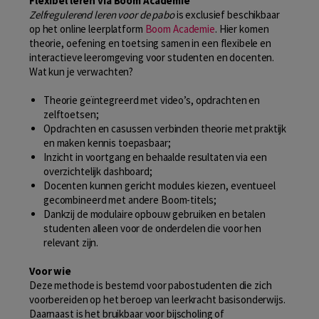
Flexibel leren via Boom Academie
Zelfregulerend leren voor de pabo
is exclusief beschikbaar
op het online leerplatform
Boom Academie
. Hier komen
theorie, oefening en toetsing samen in een flexibele en
interactieve leeromgeving voor studenten en docenten.
Wat kun je verwachten?
Theorie geïntegreerd met video’s, opdrachten en
zelftoetsen;
Opdrachten en casussen verbinden theorie met praktijk
en maken kennis toepasbaar;
Inzicht in voortgang en behaalde resultaten via een
overzichtelijk dashboard;
Docenten kunnen gericht modules kiezen, eventueel
gecombineerd met andere Boom-titels;
Dankzij de modulaire opbouw gebruiken en betalen
studenten alleen voor de onderdelen die voor hen
relevant zijn.
Voor wie
Deze methode is bestemd voor pabostudenten die zich
voorbereiden op het beroep van leerkracht basisonderwijs.
Daarnaast is het bruikbaar voor bijscholing of