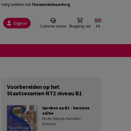
Veilig winkelen met
Thuiswinkelwaarborg
Sign in
Customer service
Shopping cart
EN
Voorbereiden op het
Staatsexamen NT2 niveau B1
Spreken op B1 - herziene
editie
Nicky Heijne
,
Karolien
Kamma