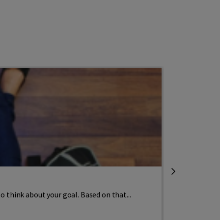
State exam
Preparing 
o think about your goal. Based on that...
To pass the S
to...