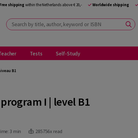
Free shipping
within the Netherlands above € 20,-
Worldwide shipping
Search by title, author, keyword or ISBN
Teacher
Tests
Self-Study
iveau B1
program I | level B1
ime:
3 min
285756x read