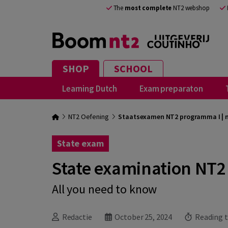
The
most complete
NT2 webshop
SHOP
SCHOOL
Learning Dutch
Exam preparaton
NT2 Oefening
Staatsexamen NT2 programma I | n
State exam
State examination NT2 
All you need to know
Redactie
October 25, 2024
Reading t