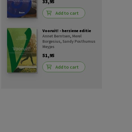
33,95
Add to cart
Vooruit! - herziene editie
Annet Berntsen
,
Merel
Borgesius
,
Sandy Posthumus
Meyjes
51,95
Add to cart