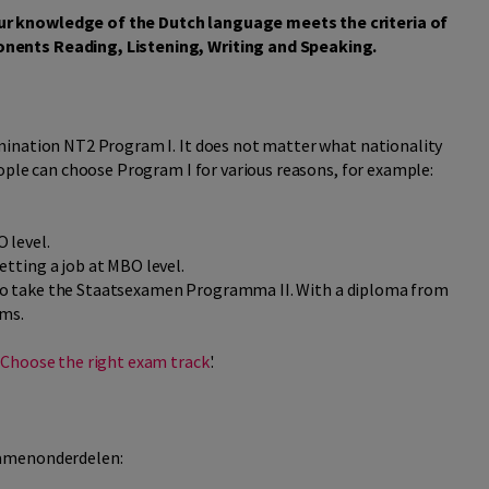
r knowledge of the Dutch language meets the criteria of
nents Reading, Listening, Writing and Speaking.
mination NT2 Program I. It does not matter what nationality
ople can choose Program I for various reasons, for example:
 level.
etting a job at MBO level.
ve to take the Staatsexamen Programma II. With a diploma from
ams.
'
Choose the right exam track
'.
xamenonderdelen: