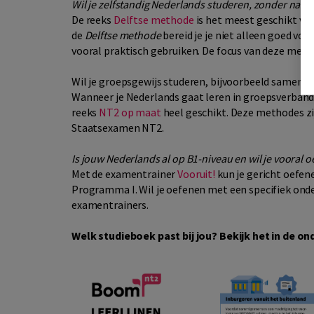
Wil je zelfstandig Nederlands studeren, zonder naar 
De reeks
Delftse methode
is het meest geschikt voo
de
Delftse methode
bereid je je niet alleen goed vo
vooral praktisch gebruiken. De focus van deze meth
Wil je groepsgewijs studeren, bijvoorbeeld samen me
Wanneer je Nederlands gaat leren in groepsverband
reeks
NT2 op maat
heel geschikt. Deze methodes zi
Staatsexamen NT2.
Is jouw Nederlands al op B1-niveau en wil je vooral
Met de examentrainer
Vooruit!
kun je gericht oefen
Programma I. Wil je oefenen met een specifiek ond
examentrainers.
Welk studieboek past bij jou? Bekijk het in de o