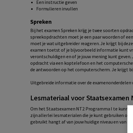
Een instructie geven
Formulieren invullen
Spreken
Bij het examen Spreken krijg je twee soorten opdra
spreekopdrachten moet je een paar woorden of een
moet je wat uitgebreider reageren. Je krijgt bij de
examen toetst of je bijvoorbeeld informatie kunt vra
verontschuldigen en of je jouw mening kunt geven.
opdracht via een koptelefoon en het computerscherm
de antwoorden op het computerscherm. Je krijgt bij
Uitgebreide informatie over de examenonderdelen v
Lesmateriaal voor Staatsexamen 
Om het Staatsexamen NT2 Programma I te kunnen ha
zijn allerlei lesmaterialen die je kunt gebruiken om
gebruikt hangt af van jouw huidige niveau en van hoe