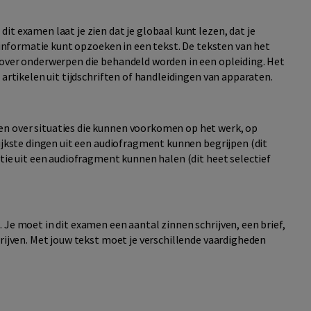
it examen laat je zien dat je globaal kunt lezen, dat je
e informatie kunt opzoeken in een tekst. De teksten van het
 over onderwerpen die behandeld worden in een opleiding. Het
 artikelen uit tijdschriften of handleidingen van apparaten.
n over situaties die kunnen voorkomen op het werk, op
rijkste dingen uit een audiofragment kunnen begrijpen (dit
atie uit een audiofragment kunnen halen (dit heet selectief
 Je moet in dit examen een aantal zinnen schrijven, een brief,
hrijven. Met jouw tekst moet je verschillende vaardigheden