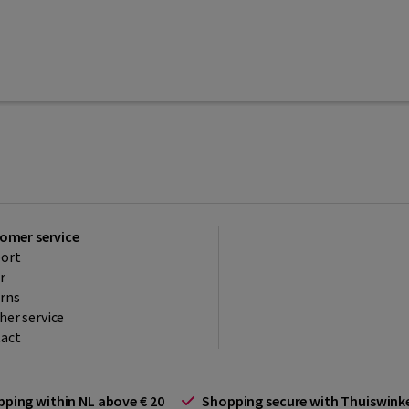
omer service
ort
r
rns
her service
act
ipping within NL above € 20
Shopping secure with Thuiswin