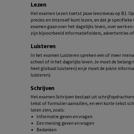
Lezen
Het examen Lezen toetst jouw leesniveau op B1. Op d
precies en intensief kunt lezen, en dat je specifiek
examen gaan over het dagelijks leven, over werk en
zijn bijvoorbeeld informatiefolders, advertenties of
Luisteren
In het examen Luisteren spreken een of meer mense
school of in het dagelijks leven. Je moet de belang
heet globaal luisteren) en je moet de juiste inform
luisteren).
Schrijven
Het examen Schrijven bestaat uit schrijfopdrachten.
tekst of formulier aanvullen, en een korte tekst sc
laten zien, zoals:
Informatie geven en vragen
Een mening geven en vragen
Bedanken