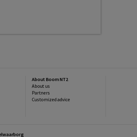
Read more
About Boom NT2
About us
Partners
Customized advice
kelwaarborg