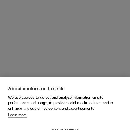
About cookies on this site
We use cookies to collect and analyse information on site
© 2026
Koninklijke Boom uitgevers
performance and usage, to provide social media features and to
enhance and customise content and advertisements.
Learn more
Customer service