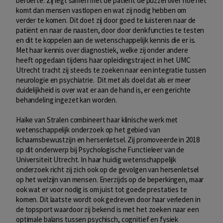
beroerte. Zij legt samen met de patient de puzzel over hoe het
komt dan mensen vastlopen en wat zij nodig hebben om
verder te komen. Dit doet zij door goed te luisteren naar de
patiënt en naar de naasten, door door denkfuncties te testen
en dit te koppelen aan de wetenschappelijk kennis die er is.
Met haar kennis over diagnostiek, welke zij onder andere
heeft opgedaan tijdens haar opleidingstraject in het UMC
Utrecht tracht zij steeds te zoeken naar een integratie tussen
neurologie en psychiatrie. Dit met als doel dat als er meer
duidelijkheid is over wat er aan de hand is, er een gerichte
behandeling ingezet kan worden.
Haike van Stralen combineert haar klinische werk met
wetenschappelijk onderzoek op het gebied van
lichaamsbewustzijn en hersenletsel. Zij promoveerde in 2018
op dit onderwerp bij Psychologische Functieleer van de
Universiteit Utrecht. In haar huidig wetenschappelijk
onderzoek richt zij zich ook op de gevolgen van hersenletsel
op het welzijn van mensen. Enerzijds op de beperkingen, maar
ook wat er voor nodig is om juist tot goede prestaties te
komen. Dit laatste wordt ook gedreven door haar verleden in
de topsport waardoor zij bekend is met het zoeken naar een
optimale balans tussen psychisch, cognitief en fysiek