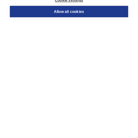
Cookie settings
Support
Order
Allow all cookies
Returns
Teacher service
Contact
About Boom NT2
About us
Partners
Customized advice
Free shipping within NL above € 20
Shopping secure with Thuiswinkelwaarborg
Terms and Conditions (for consumers)
Terms and Conditions (for businesses)
Promotional terms
Cookies